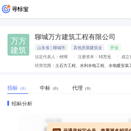
聊城万方建筑工程有限公司
万方
建筑
山东省 | 聊城市
其他房屋建筑业
开业
法定代表人：
付珂
注册资本：
10万元
成立
经营范围：
招标
中标
代理
（0）
（0）
（0）
招标分析
开通寻标宝会员，查看更多招采
VIP