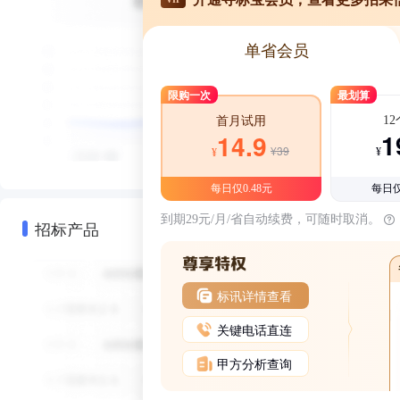
单省会员
限购一次
最划算
1
首月试用
1
14.9
¥39
¥
¥
每日仅0.48元
每日仅
到期29元/月/省自动续费，可随时取消。
招标产品
标讯详情查看
关键电话直连
甲方分析查询