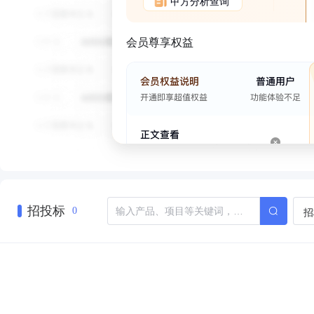
甲方分析查询
会员尊享权益
招投标
招
0