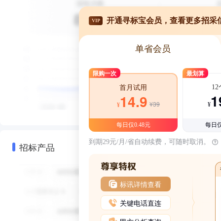
开通寻标宝会员，查看更多招采
VIP
单省会员
限购一次
最划算
1
首月试用
1
14.9
¥39
¥
¥
每日仅0.48元
每日仅
到期29元/月/省自动续费，可随时取消。
招标产品
标讯详情查看
关键电话直连