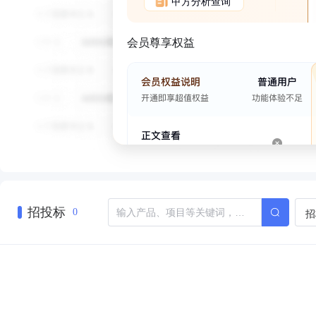
甲方分析查询
会员尊享权益
招投标
招
0