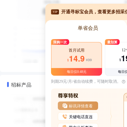
开通寻标宝会员，查看更多招采
VIP
单省会员
限购一次
最划算
1
首月试用
1
14.9
¥39
¥
¥
每日仅0.48元
每日仅
到期29元/月/省自动续费，可随时取消。
招标产品
标讯详情查看
关键电话直连