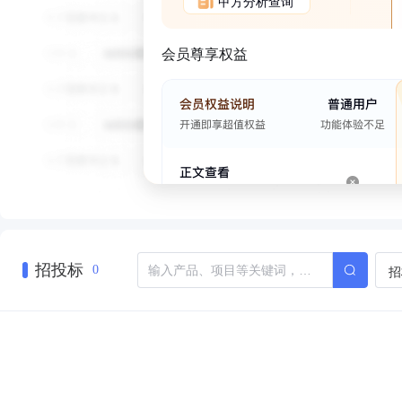
甲方分析查询
会员尊享权益
招投标
招
0