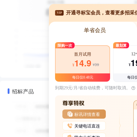
开通寻标宝会员，查看更多招采
VIP
单省会员
限购一次
最划算
1
首月试用
1
14.9
¥39
¥
¥
每日仅0.48元
每日仅
到期29元/月/省自动续费，可随时取消。
招标产品
标讯详情查看
关键电话直连