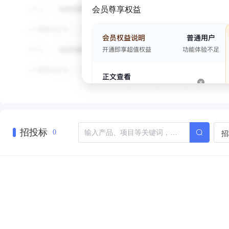
会员尊享权益
招投标
招
0