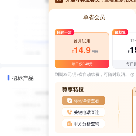
单省会员
限购一次
最划算
1
首月试用
1
14.9
¥39
¥
¥
每日仅0.48元
每日仅
到期29元/月/省自动续费，可随时取消。
招标产品
标讯详情查看
关键电话直连
甲方分析查询