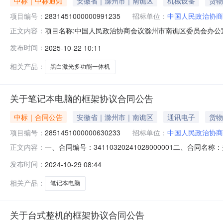
中标｜中标通知
安徽省｜滁州市｜南谯区
机械设备
货物
项目编号：
2831451000000991235
招标单位：
中国人民政治协商
项目名称:中国人民政治协商会议滁州市南谯区委员会办公室关
正文内容：
公示如下：一、项目信息项目名称:中国人民政治协商会议滁州
发布时间：
2025-10-22 10:11
目联系人:ah1103102001采购计划信息:二、采购单
相关产品：
黑白激光多功能一体机
关于笔记本电脑的框架协议合同公告
中标｜合同公告
安徽省｜滁州市｜南谯区
通讯电子
货物
项目编号：
2851451000000630233
招标单位：
中国人民政治协商
一、合同编号：34110320241028000001二、合
正文内容：
区委员会办公室框架协议项目五、合同主体采购人（甲方
发布时间：
2024-10-29 08:44
3726116供应商（乙方）：滁州市博特电子科技有限公司地
相关产品：
笔记本电脑
关于台式整机的框架协议合同公告