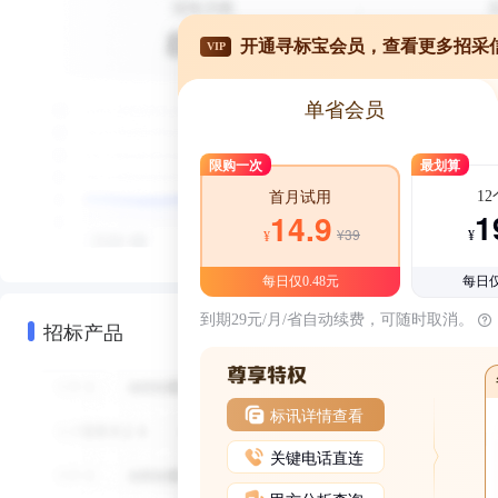
开通寻标宝会员，查看更多招采
VIP
单省会员
限购一次
最划算
1
首月试用
1
14.9
¥39
¥
¥
每日仅0.48元
每日仅
到期29元/月/省自动续费，可随时取消。
招标产品
标讯详情查看
关键电话直连