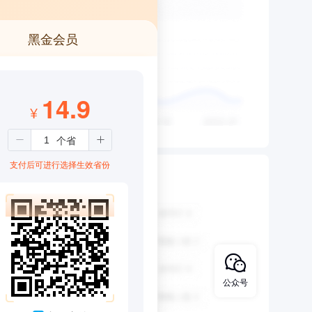
黑金会员
14.9
¥
支付后可进行选择生效省份
公众号