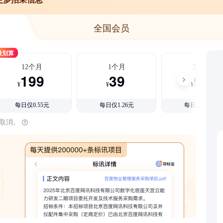
全国会员
最划算
12个月
1个月
3个月
199
39
99
¥
¥
¥
每日仅0.55元
每日仅1.26元
每日仅1.08元
时取消。