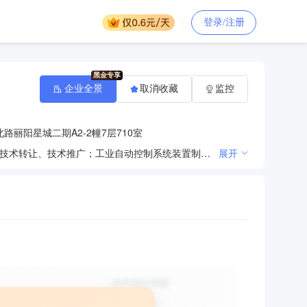
登录/注册
企业全景
取消收藏
监控
丽阳星城二期A2-2幢7层710室
一般项目：计算机系统服务；工业自动控制系统装置销售；技术服务、技术开发、技术咨询、技术交流、技术转让、技术推广；工业自动控制系统装置制造；信息系统运行维护服务；仪器仪表销售；电子产品销售；橡胶制品销售；五金产品零售；机械零件、零部件销售；普通机械设备安装服务；智能控制系统集成；工业工程设计服务；信息系统集成服务；总质量4.5吨及以下普通货运车辆道路货物运输（除网络货运和危险货物）；传统香料制品经营；专用化学产品销售（不含危险化学品）；生物化工产品技术研发；化工产品销售（不含许可类化工产品）（除依法须经批准的项目外，凭营业执照依法自主开展经营活动）。
展开