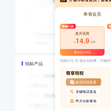
单省会员
限购一次
首月试用
14.9
¥39
¥
每日仅0.48元
到期29元/月/省自动续费，可随
招标产品
标讯详情查看
关键电话直连
甲方分析查询