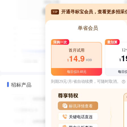
开通寻标宝会员，查看更多招采
VIP
单省会员
限购一次
最划算
1
首月试用
1
14.9
¥39
¥
¥
每日仅0.48元
每日仅
到期29元/月/省自动续费，可随时取消。
招标产品
标讯详情查看
关键电话直连