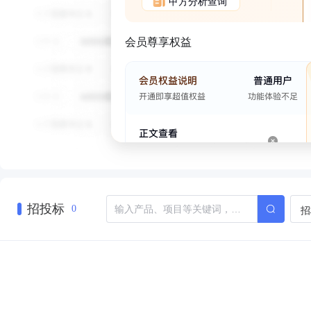
甲方分析查询
会员尊享权益
招投标
招
0