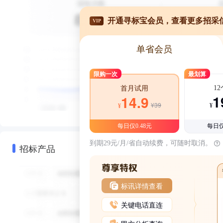
开通寻标宝会员，查看更多招采
VIP
单省会员
限购一次
最划算
1
首月试用
1
14.9
¥39
¥
¥
每日仅0.48元
每日仅
到期29元/月/省自动续费，可随时取消。
招标产品
标讯详情查看
关键电话直连