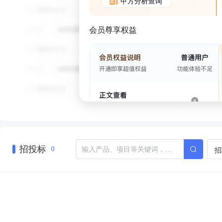
甲方分析查询
会员尊享权益
招投标
招
0