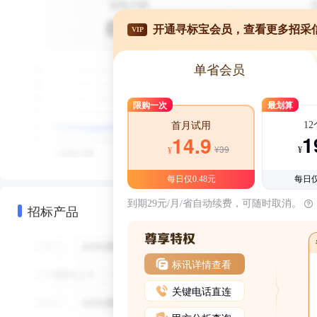
开通寻标宝会员，查看更多招采
VIP
单省会员
限购一次
最划算
1
首月试用
1
14.9
¥39
¥
¥
每日仅0.48元
每日仅
到期29元/月/省自动续费，可随时取消。
招标产品
标讯详情查看
关键电话直连