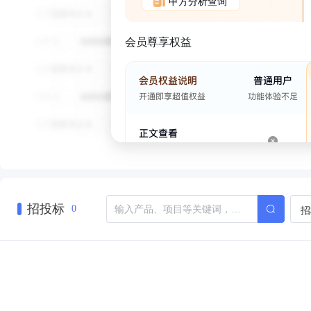
甲方分析查询
会员尊享权益
招投标
招
0