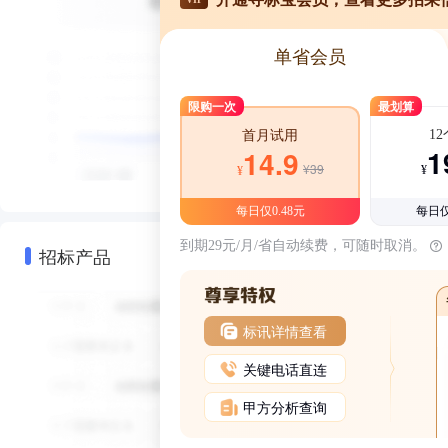
单省会员
限购一次
最划算
1
首月试用
1
14.9
¥39
¥
¥
每日仅0.48元
每日仅
到期29元/月/省自动续费，可随时取消。
招标产品
标讯详情查看
关键电话直连
甲方分析查询