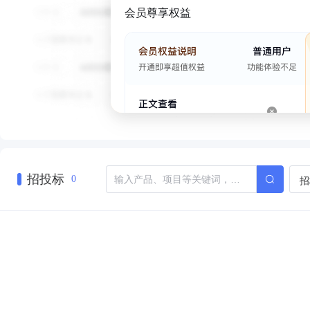
会员尊享权益
招投标
招
0