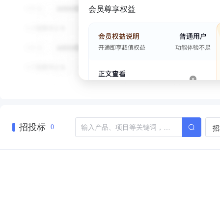
会员尊享权益
招投标
招
0