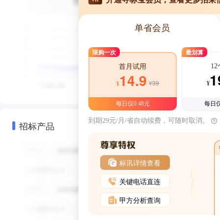
单省会员
限购一次
最划算
1
首月试用
1
14.9
¥39
¥
¥
每日仅0.48元
每日仅
到期29元/月/省自动续费，可随时取消。
招标产品
标讯详情查看
关键电话直连
甲方分析查询