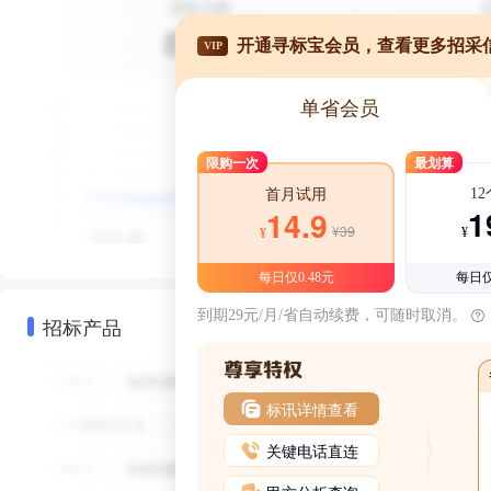
开通寻标宝会员，查看更多招采
VIP
单省会员
限购一次
最划算
1
首月试用
1
14.9
¥39
¥
¥
每日仅0.48元
每日仅
到期29元/月/省自动续费，可随时取消。
招标产品
标讯详情查看
关键电话直连