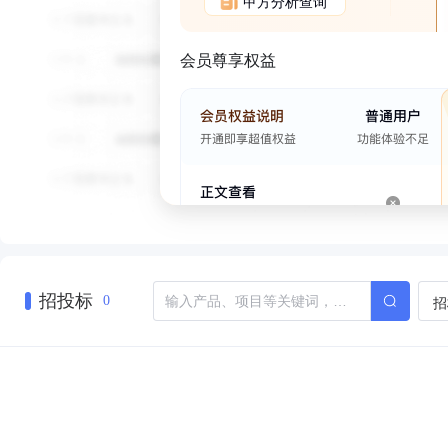
甲方分析查询
会员尊享权益
招投标
招
0