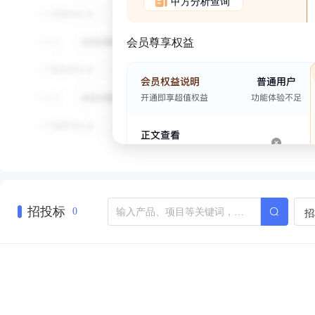
甲方分析查询
会员尊享权益
招投标
招
0