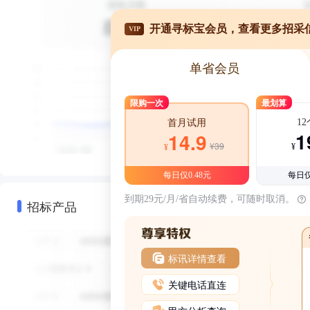
开通寻标宝会员，查看更多招采
VIP
单省会员
限购一次
最划算
1
首月试用
1
14.9
¥39
¥
¥
每日仅0.48元
每日仅
到期29元/月/省自动续费，可随时取消。
招标产品
标讯详情查看
关键电话直连