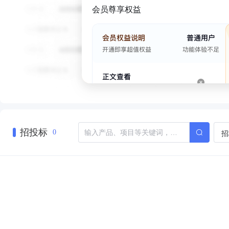
会员尊享权益
招投标
招
0