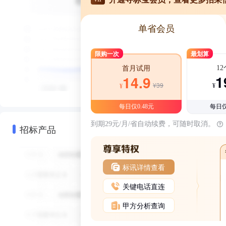
单省会员
限购一次
最划算
1
首月试用
1
14.9
¥39
¥
¥
每日仅0.48元
每日仅
到期29元/月/省自动续费，可随时取消。
招标产品
标讯详情查看
关键电话直连
甲方分析查询