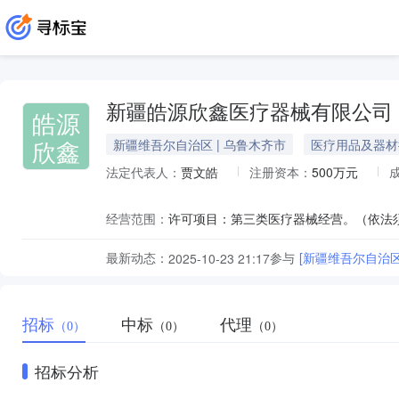
新疆皓源欣鑫医疗器械有限公司
皓源
欣鑫
新疆维吾尔自治区 | 乌鲁木齐市
医疗用品及器材
法定代表人：
贾文皓
注册资本：
500万元
经营范围：
最新动态：
参与
[新疆维吾尔自治
2025-10-23 21:17
招标
中标
代理
（0）
（0）
（0）
招标分析