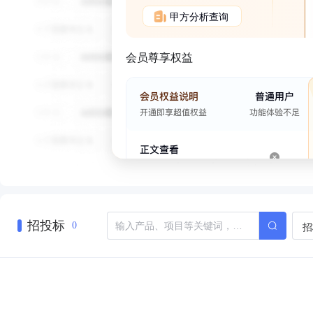
甲方分析查询
会员尊享权益
招投标
招
0