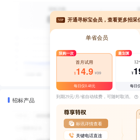
开通寻标宝会员，查看更多招采
VIP
单省会员
限购一次
最划算
1
首月试用
1
14.9
¥39
¥
¥
每日仅0.48元
每日仅
到期29元/月/省自动续费，可随时取消。
招标产品
标讯详情查看
关键电话直连