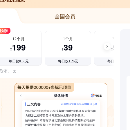
全国会员
最划算
12个月
1个月
3个月
199
39
99
¥
¥
¥
每日仅0.55元
每日仅1.26元
每日仅1.08元
时取消。