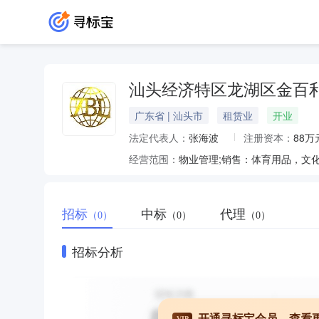
汕头经济特区龙湖区金百
广东省 | 汕头市
租赁业
开业
法定代表人：
张海波
注册资本：
88万
经营范围：
招标
中标
代理
（0）
（0）
（0）
招标分析
开通寻标宝会员，查看
VIP