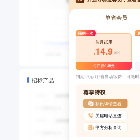
单省会员
限购一次
首月试用
14.9
¥39
¥
每日仅0.48元
到期29元/月/省自动续费，可随
招标产品
标讯详情查看
关键电话直连
甲方分析查询