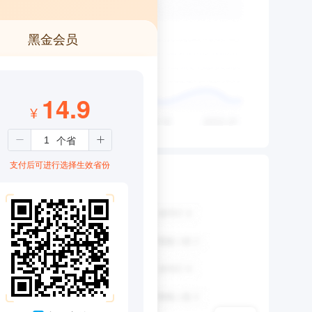
黑金会员
14.9
¥
支付后可进行选择生效省份