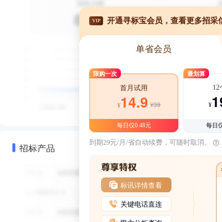
开通寻标宝会员，查看更多招采
VIP
单省会员
限购一次
最划算
1
首月试用
1
14.9
¥39
¥
¥
每日仅0.48元
每日仅
到期29元/月/省自动续费，可随时取消。
招标产品
标讯详情查看
关键电话直连