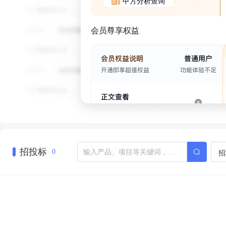
甲方分析查询
会员尊享权益
招投标
招
0