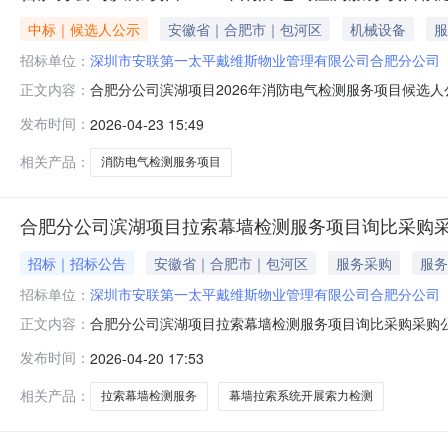
中标｜候选人公示
安徽省｜合肥市｜包河区
机械设备
服
招标单位：
深圳市安联第一太平戴维斯物业管理有限公司合肥分公司
合肥分公司滨湖项目2026年消防电气检测服务项目候选人
正文内容：
审工作已于2026年4月23日完成，采取最低价法评审
发布时间：
2026-04-23 15:49
安徽勇信机电工程有限公司第三成交候选人：安徽省大禹消防
在公示期内以书面形
相关产品：
消防电气检测服务项目
合肥分公司滨湖项目拉索幕墙检测服务项目询比采购
招标｜招标公告
安徽省｜合肥市｜包河区
服务采购
服务
招标单位：
深圳市安联第一太平戴维斯物业管理有限公司合肥分公司
合肥分公司滨湖项目拉索幕墙检测服务项目询比采购采购公
正文内容：
平戴维斯物业管理有限公司合肥分公司1.3项目概况：高
发布时间：
2026-04-20 17:53
报告。2．采购说明2.1采购方式：公开询比采购2.2资
为后续安全维护或改造提
相关产品：
拉索幕墙检测服务
幕墙拉索系统开展索力检测