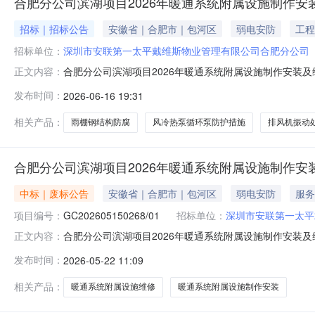
合肥分公司滨湖项目2026年暖通系统附属设施制作安
招标｜招标公告
安徽省｜合肥市｜包河区
弱电安防
工程
招标单位：
深圳市安联第一太平戴维斯物业管理有限公司合肥分公司
合肥分公司滨湖项目2026年暖通系统附属设施制作安装及
正文内容：
作安装及维修项目（二次）1.2采购人：深圳市安联第一
发布时间：
2026-06-16 19:31
层低区空调管道阀门增加高空操作平台，对裙楼楼顶风冷
方依据采购人要求进行实施相关
相关产品：
雨棚钢结构防腐
风冷热泵循环泵防护措施
排风机振动
合肥分公司滨湖项目2026年暖通系统附属设施制作安
中标｜废标公告
安徽省｜合肥市｜包河区
弱电安防
服务
项目编号：
GC202605150268/01
招标单位：
深圳市安联第一太平
合肥分公司滨湖项目2026年暖通系统附属设施制作安装及
正文内容：
GC202605150268/01项目经理：胡玲玉联系电话
发布时间：
2026-05-22 11:09
项目2026年暖通系统附属设施制作安装及维修项目流标公
相关产品：
暖通系统附属设施维修
暖通系统附属设施制作安装