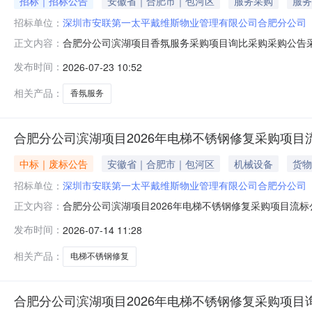
招标｜招标公告
安徽省｜合肥市｜包河区
服务采购
服务
招标单位：
深圳市安联第一太平戴维斯物业管理有限公司合肥分公司
合肥分公司滨湖项目香氛服务采购项目询比采购采购公告采
正文内容：
理有限公司合肥分公司1.3项目概况：为全面提升C1楼环
发布时间：
2026-07-23 10:52
梯轿厢等区域投放香氛设备，提供香氛服务。2．采购说明2.
生间、贵宾室
相关产品：
香氛服务
合肥分公司滨湖项目2026年电梯不锈钢修复采购项目
中标｜废标公告
安徽省｜合肥市｜包河区
机械设备
货物
招标单位：
深圳市安联第一太平戴维斯物业管理有限公司合肥分公司
合肥分公司滨湖项目2026年电梯不锈钢修复采购项目流标
正文内容：
交控集团招采平台发布采购公告，2026年7月14日该
发布时间：
2026-07-14 11:28
以书面形式向采购人提出。采购人：深圳市安联第一太平戴维
安联第一太平戴维斯
相关产品：
电梯不锈钢修复
合肥分公司滨湖项目2026年电梯不锈钢修复采购项目