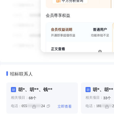
甲方分析查询
会员尊享权益
招标联系人
胡*、胡**、钱**
胡*、胡**
胡
胡
个
个
68
33
相关项目：
相关项目：
立即查看
电话：
055
24
电话：
181
2
********
******