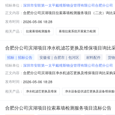
招标单位：
深圳市安联第一太平戴维斯物业管理有限公司合肥分公司
合肥分公司滨湖项目拉索幕墙检测服务项目（二次）询比采
正文内容：
安联第一太平戴维斯物业管理有限公司合肥分公司1.3项
发布时间：
2026-05-06 18:28
并出具检测报告。2．采购说明2.1采购方式：公开询比采
受力状态，为后续安全维
相关产品：
拉索幕墙检测服务
幕墙拉索系统开展索力检测
合肥分公司滨湖项目净水机滤芯更换及维保项目询比
招标｜招标公告
安徽省｜合肥市｜包河区
材料配件
货物
招标单位：
深圳市安联第一太平戴维斯物业管理有限公司合肥分公司
合肥分公司滨湖项目净水机滤芯更换及维保项目询比采购采
正文内容：
太平戴维斯物业管理有限公司合肥分公司1.3项目概况：为
发布时间：
2026-05-06 18:28
开询比采购2.2资金来源及比例：100%来自企业自筹2.
牌共计49台净水
相关产品：
净水机滤芯更换及维保
净水设备提供滤芯更换及设备维保服
合肥分公司滨湖项目拉索幕墙检测服务项目流标公告