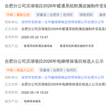
合肥分公司滨湖项目2026年暖通系统附属设施制作安
中标｜废标公告
安徽省｜合肥市｜包河区
弱电安防
服务
招标单位：
深圳市安联第一太平戴维斯物业管理有限公司合肥分公司
合肥分公司滨湖项目2026年暖通系统附属设施制作安装及
正文内容：
暖通系统附属设施制作安装及维修项目在交控集团招采平台
发布时间：
2026-05-22 10:47
人对上述结果有异议的，应当在公示期内以书面形式向采
人：胡工电话：0551-68
相关产品：
暖通系统附属设施维修
暖通系统附属设施制作安装
合肥分公司滨湖项目2026年电梯维保项目候选人公示
中标｜候选人公示
安徽省｜合肥市｜包河区
招标单位：
深圳市安联第一太平戴维斯物业管理有限公司合肥分公司
合肥分公司滨湖项目2026年电梯维保项目候选人公示合肥分
正文内容：
完成，采取综合评分法评审办法，现将评审结果公示如下
发布时间：
2026-05-19 19:23
限公司二、文件否决情况：蒂升电梯（中国）有限公司合肥分
期内以书面形式向采
相关产品：
电梯维保服务