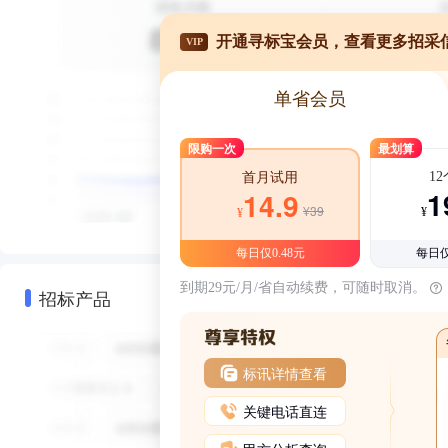
开通寻标宝会员，查看更多招采
VIP
单省会员
限购一次
最划算
1
首月试用
1
14.9
¥39
¥
¥
每日仅0.48元
每日仅
到期29元/月/省自动续费，可随时取消。
招标产品
标讯详情查看
关键电话直连