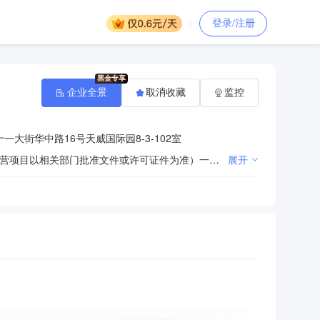
登录/注册
企业全景
取消收藏
监控
大街华中路16号天威国际园8-3-102室
许可项目：餐饮服务；食品销售。（依法须经批准的项目，经相关部门批准后方可开展经营活动，具体经营项目以相关部门批准文件或许可证件为准）一般项目：餐饮管理；食用农产品批发；食用农产品零售；新鲜蔬菜批发；新鲜蔬菜零售；新鲜水果批发；新鲜水果零售；鲜肉批发；鲜肉零售；鲜蛋批发；鲜蛋零售；厨具卫具及日用杂品批发；厨具卫具及日用杂品零售；劳务服务（不含劳务派遣）；办公用品销售。（除依法须经批准的项目外，凭营业执照依法自主开展经营活动）
展开