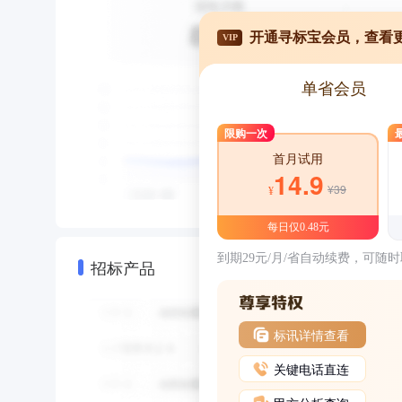
开通寻标宝会员，查看
VIP
单省会员
限购一次
首月试用
14.9
¥39
¥
每日仅0.48元
到期29元/月/省自动续费，可随
招标产品
标讯详情查看
关键电话直连