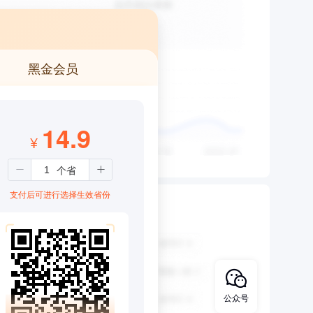
黑金会员
14.9
¥
支付后可进行选择生效省份
公众号