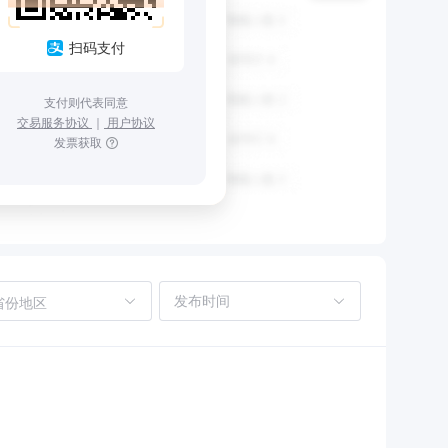
扫码支付
支付则代表同意
交易服务协议
｜
用户协议
发票获取
省份地区