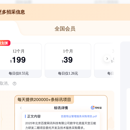
更多招采信息
全国会员
最划算
12个月
1个月
3个月
199
39
99
¥
¥
¥
每日仅0.55元
每日仅1.26元
每日仅1.08元
时取消。