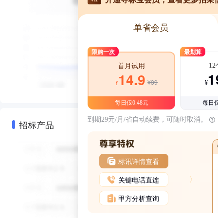
单省会员
限购一次
最划算
1
首月试用
1
14.9
¥39
¥
¥
每日仅0.48元
每日仅
到期29元/月/省自动续费，可随时取消。
招标产品
标讯详情查看
关键电话直连
甲方分析查询