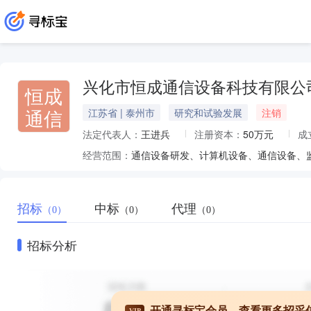
兴化市恒成通信设备科技有限公
恒成
通信
江苏省 | 泰州市
研究和试验发展
注销
法定代表人：
王进兵
注册资本：
50万元
成
经营范围：
招标
中标
代理
（0）
（0）
（0）
招标分析
开通寻标宝会员，查看更多招采
VIP