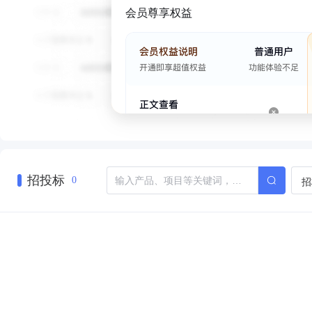
会员尊享权益
招投标
招
0