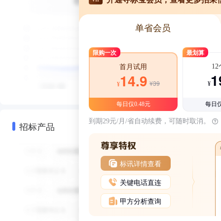
单省会员
限购一次
最划算
1
首月试用
1
14.9
¥39
¥
¥
每日仅0.48元
每日仅
到期29元/月/省自动续费，可随时取消。
招标产品
标讯详情查看
关键电话直连
甲方分析查询