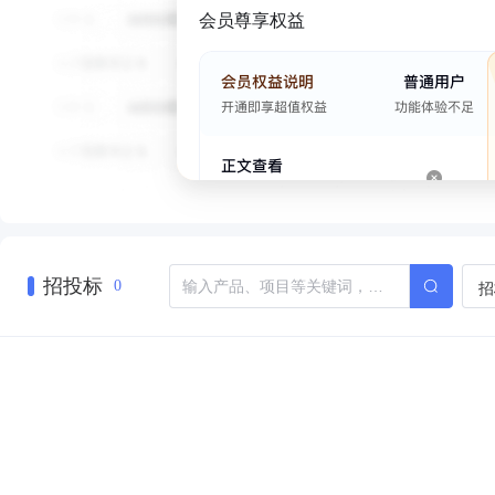
会员尊享权益
招投标
招
0