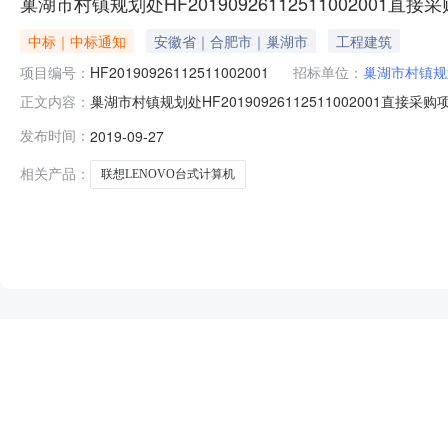
巢湖市村镇规划处HF20190926112511002001直
中标｜中标通知
安徽省｜合肥市｜巢湖市
工程建筑
项目编号：
HF20190926112511002001
招标单位：
巢湖市村镇规
巢湖市村镇规划处HF20190926112511002001直
正文内容：
201909271504网上直接采购项目采购人名称：巢湖市村
发布时间：
2019-09-27
2019/09/2715:04:32备注：商品信息商品名称数量报价(
相关产品：
联想LENOVO台式计算机
NEW
HOT
5折起