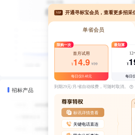
开通寻标宝会员，查看更多招采
VIP
单省会员
限购一次
最划算
1
首月试用
1
14.9
¥39
¥
¥
每日仅0.48元
每日仅
到期29元/月/省自动续费，可随时取消。
招标产品
标讯详情查看
关键电话直连