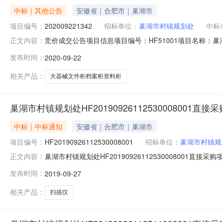
中标｜其他公告
安徽省｜合肥市｜巢湖市
项目编号：
202009221342
招标单位：
巢湖市村镇规划处
中标
竞价成交公告项目信息项目编号：HF51001项目名称：巢
正文内容：
189****957中标供应商：巢湖市新雅家俱有限公司供应商联系
发布时间：
2020-09-22
档案柜资料柜XY-1113普通4500.02000.0订单总价(元)200
相关产品：
大器械文件柜档案柜资料柜
巢湖市村镇规划处HF20190926112530008001直
中标｜中标通知
安徽省｜合肥市｜巢湖市
项目编号：
HF20190926112530008001
招标单位：
巢湖市村镇规
巢湖市村镇规划处HF20190926112530008001
正文内容：
招标地区：合肥市招标产品：扫描仪所属行业：;办公设备;竞价成
发布时间：
2019-09-27
网上直接采购项目采购人名称：巢湖市村镇规划处采购人联系方
相关产品：
扫描仪