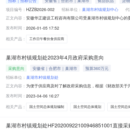
招标｜招标公告
安徽省｜合肥市｜巢湖市
食品饮品
货物
项目编号：
HZZB2026-002
招标单位：
巢湖市村镇规划中心
代
安徽华正建设工程咨询有限公司受巢湖市村镇规划中心的
正文内容：
标。一、采购项目名称及内容1.项目名称：巢湖市村镇规划
发布时间：
2026-01-05 17:52
年5.标段（包别）划分：共一个包别二、供应商资格1.符
日以来具有餐饮服
相关产品：
工作日午餐伙食供应商
巢湖市村镇规划处2023年4月政府采购意向
采购意向
安徽省｜合肥市｜巢湖市
预算360万元
招标单位：
巢湖市村镇规划处
为便于供应商及时了解政府采购信息，根据《财政部关于开展
正文内容：
下：序号采购项目名称采购需求概况预算金额（元）预计采
发布时间：
2023-04-06 16:27
与利用的依据。根据皖自然资综函【2023】1号和皖自然
土空间总体规划根据皖自
相关产品：
国土空间总体规划编制
国土空间总体规划
国土空间总
巢湖市村镇规划处HF20200922100946851001直