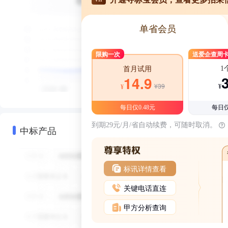
单省会员
限购一次
送爱企查周
1
首月试用
14.9
¥39
¥
¥
每日仅0.48元
每日仅
到期29元/月/省自动续费，可随时取消。
中标产品
标讯详情查看
关键电话直连
甲方分析查询