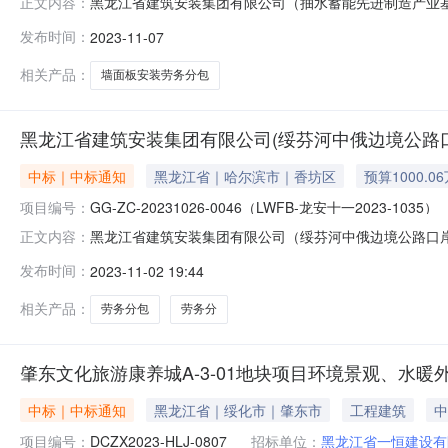
黑龙江省建筑安装集团有限公司（抽水蓄能先进制造产业
正文内容：
称：黑龙江省建筑安装集团有限公司（抽水蓄能先进制造产业基础
发布时间：
2023-11-07
五-026）-LWFB-007）三、采购方式：竞价采购四
布日期：
相关产品：
墙面板安装劳务分包
黑龙江省建筑安装集团有限公司(绥芬河中俄边境公路
中标｜中标通知
黑龙江省｜哈尔滨市｜香坊区
预算1000.0
项目编号：
GG-ZC-20231026-0046（LWFB-龙安十一2023-1035）
黑龙江省建筑安装集团有限公司（绥芬河中俄边境公路口
正文内容：
项目名称：黑龙江省建筑安装集团有限公司（绥芬河中俄边境公路
发布时间：
2023-11-02 19:44
十一2023-1035）三、采购方式：竞价采购四、采购需
2023年
相关产品：
劳务分包
劳务分
肇东文化旅游康养城A-3-01地块项目环境景观、水暖
中标｜中标通知
黑龙江省｜绥化市｜肇东市
工程建筑
中
项目编号：
DCZX2023-HLJ-0807
招标单位：
黑龙江省一恒建设有