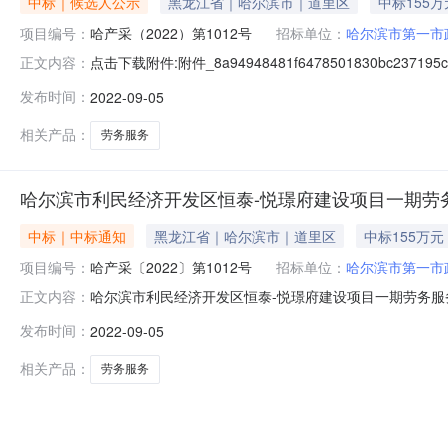
中标｜候选人公示
黑龙江省｜哈尔滨市｜道里区
中标155万
项目编号：
哈产采（2022）第1012号
招标单位：
哈尔滨市第一市
点击下载附件:附件_8a94948481f6478501830bc237
正文内容：
项目第四包（次）预中标公示（招标编号：哈产采（2022）第
发布时间：
2022-09-05
目一期劳务服务采购项目第四包：1、中标候选人基本情
相关产品：
劳务服务
哈尔滨市利民经济开发区恒泰-悦璟府建设项目一期劳
中标｜中标通知
黑龙江省｜哈尔滨市｜道里区
中标155万元
项目编号：
哈产采〔2022〕第1012号
招标单位：
哈尔滨市第一市
哈尔滨市利民经济开发区恒泰-悦璟府建设项目一期劳务
正文内容：
二、项目编号：哈产采〔2022〕第1012号三、文件开启
发布时间：
2022-09-05
下：第四包：第一名：哈尔滨龙维建筑劳务分包有限公司第二
仅供参考，具体以实际发
相关产品：
劳务服务