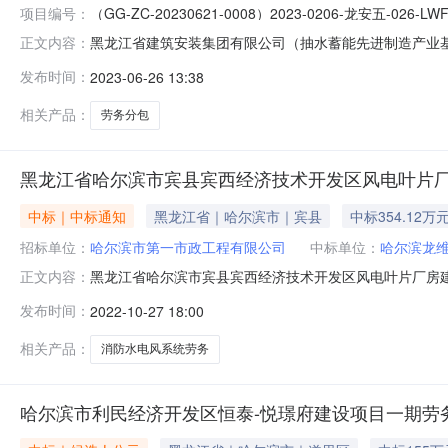
项目编号：
（GG-ZC-20230621-0008）2023-0206-龙安五-026-LWF
黑龙江省建筑安装集团有限公司（抽水蓄能先进制造产业
正文内容：
安装集团有限公司（抽水蓄能先进制造产业基础再造建设项目）——劳
发布时间：
2023-06-26 13:38
采购四、采购需求：工程类劳务分包五、采购人：黑龙江省建
相关产品：
劳务分包
黑龙江省哈尔滨市宾县宾西经济技术开发区风电叶片
中标｜中标通知
黑龙江省｜哈尔滨市｜宾县
中标354.12万
招标单位：
哈尔滨市第一市政工程有限公司
中标单位：
哈尔滨龙
黑龙江省哈尔滨市宾县宾西经济技术开发区风电叶片厂房
正文内容：
务采购项目成交公示黑龙江省国辰工程项目管理有限责任
发布时间：
2022-10-27 18:00
风系统劳务采购项目已完成自主采购工作。根据各供应商
施工进度及甲方通知供应成交价格：3541283
相关产品：
消防水电风系统劳务
哈尔滨市利民经济开发区恒泰-悦璟府建设项目一期劳