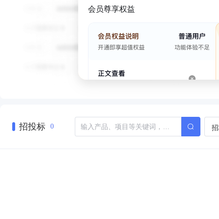
会员尊享权益
招投标
招
0