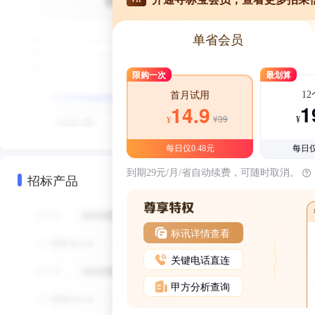
单省会员
限购一次
最划算
1
首月试用
1
14.9
¥39
¥
¥
每日仅0.48元
每日仅
到期29元/月/省自动续费，可随时取消。
招标产品
标讯详情查看
关键电话直连
甲方分析查询