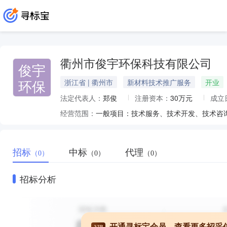
衢州市俊宇环保科技有限公司
俊宇
环保
浙江省 | 衢州市
新材料技术推广服务
开业
法定代表人：
郑俊
注册资本：
30万元
成立
经营范围：
招标
中标
代理
（0）
（0）
（0）
招标分析
开通寻标宝会员，查看更多招采
VIP