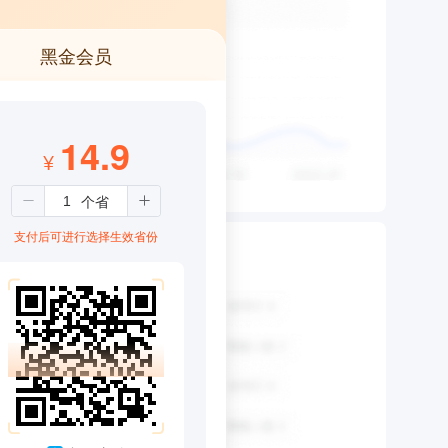
黑金会员
14.9
¥
支付后可进行选择生效省份