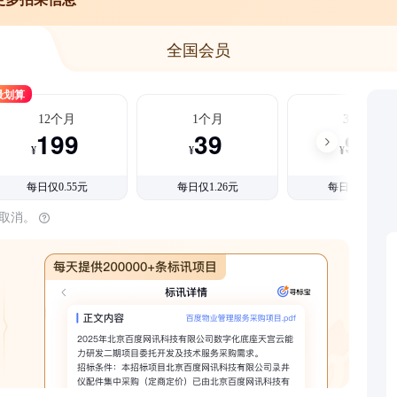
全国会员
最划算
12个月
1个月
3个月
199
39
99
¥
¥
¥
每日仅0.55元
每日仅1.26元
每日仅1.08元
时取消。