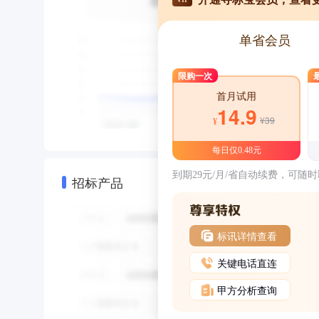
单省会员
限购一次
首月试用
14.9
¥39
¥
每日仅0.48元
到期29元/月/省自动续费，可随
招标产品
标讯详情查看
关键电话直连
甲方分析查询