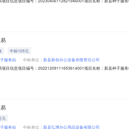
项目信息项目编号：20230406112821946001项目名称：新县种子
新县新创办公设备有限责任公司供应商联系方式：13837633390成交电商：政
4备注：商品信息商品名称数量成交价(元)总价(元)步步高HCD007(6156）TSD
交易
渔
中标105元
子服务站
中标单位：
新县新创办公设备有限责任公司
项目信息项目编号：20221209111653614001项目名称：新县种子
新县新创办公设备有限责任公司供应商联系方式：13837633390成交电商：政
:58备注：商品信息商品名称数量成交价(元)总价(元)南孚1.5V碱性电池2粒装5号
交易
万元
子服务站
中标单位：
新县弘博办公用品设备有限公司