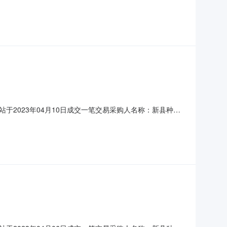
采平台成交电商联系方式：0376-79348880376-
服务站于2023年04月10日成交一笔交易采购人名称：新县种子
采平台成交电商联系方式：0376-79348880376-