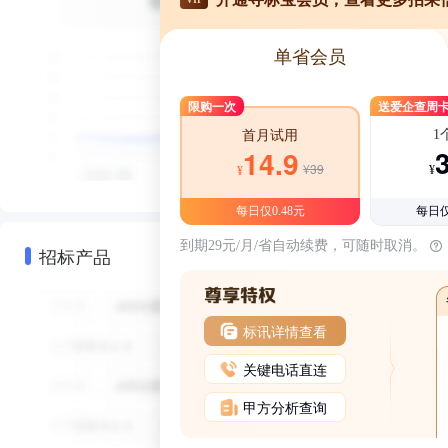
单省会员
限购一次
送爱企查周
1
首月试用
14.9
¥39
¥
¥
每日仅0.48元
每日仅
到期29元/月/省自动续费，可随时取消。
招标产品
标讯详情查看
关键电话直连
甲方分析查询