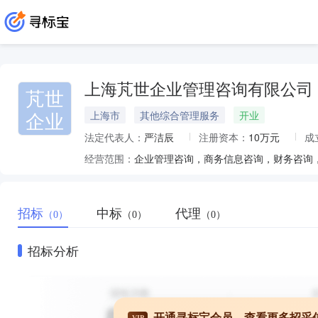
上海芃世企业管理咨询有限公司
芃世
企业
上海市
其他综合管理服务
开业
法定代表人：
严洁辰
注册资本：
10万元
成
经营范围：
招标
中标
代理
（0）
（0）
（0）
招标分析
开通寻标宝会员，查看更多招采
VIP