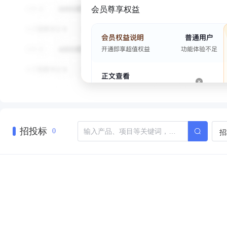
会员尊享权益
招投标
招
0