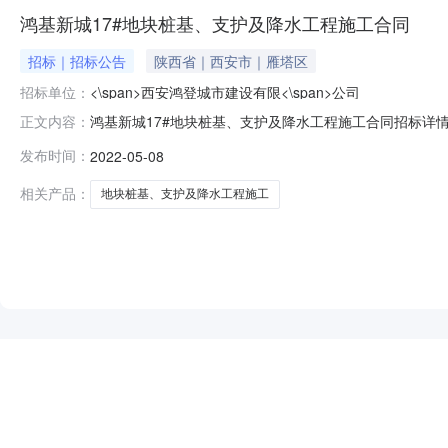
鸿基新城17#地块桩基、支护及降水工程施工合同
招标｜招标公告
陕西省｜西安市｜雁塔区
招标单位：
<\span>西安鸿登城市建设有限<\span>公司
鸿基新城17#地块桩基、支护及降水工程施工合同招标详
正文内容：
水施工工程等内容进行招标，诚挚欢迎有能力承接本工程施
发布时间：
2022-05-08
点：陕西省西安市科技五路，皂河绿化带以西，经十二路
5、标段数：本工程共分一个标段。
相关产品：
地块桩基、支护及降水工程施工
NEW
HOT
5折起