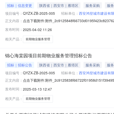
招标｜信息变更
陕西省｜西安市｜雁塔区
服务采购
服务
项目编号：
QYZX-ZB-2025-005
招标单位：
西安鸿登城市建设有
点击下载附件:附件_2c9125848f66733d0195f423
正文内容：
02日14点30分召开的锦心海棠园项目前期物业服务管
发布时间：
2025-04-02 11:26
三、联系方式招标人：西安鸿登城市建设有限公司地址：西安
相关产品：
前期物业服务管理
锦心海棠园项目前期物业服务管理招标公告
招标｜招标公告
陕西省｜西安市｜雁塔区
服务采购
服务
项目编号：
QYZX-ZB-2025-005
招标单位：
西安鸿登城市建设有
点击下载附件:附件_2c9125838f66722f01958d1
正文内容：
区一、招标条件本锦心海棠园已由项目审批/核准/备案机
发布时间：
2025-03-13 12:47
开招标。二、项目概况和招标范围规模由西安鸿登城市建
相关产品：
前期物业服务管理