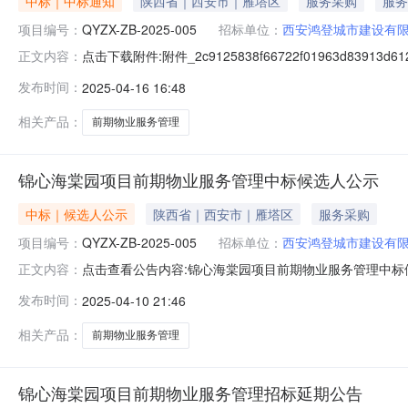
中标｜中标通知
陕西省｜西安市｜雁塔区
服务采购
服务
项目编号：
QYZX-ZB-2025-005
招标单位：
西安鸿登城市建设有
点击下载附件:附件_2c9125838f66722f01963d8
正文内容：
[001]锦心海棠园：中标人：绿城物业服务集团有限公司
发布时间：
2025-04-16 16:48
设局。四、联系方式招标人：西安鸿登城市建设有限公司地
相关产品：
前期物业服务管理
锦心海棠园项目前期物业服务管理中标候选人公示
中标｜候选人公示
陕西省｜西安市｜雁塔区
服务采购
项目编号：
QYZX-ZB-2025-005
招标单位：
西安鸿登城市建设有
点击查看公告内容:锦心海棠园项目前期物业服务管理中标候选人
正文内容：
年04月15日一、评标情况标段（包）[001]锦心海棠园
发布时间：
2025-04-10 21:46
质量：西安市住宅小区物业服务指导标准一级，工期/交货期
相关产品：
前期物业服务管理
锦心海棠园项目前期物业服务管理招标延期公告