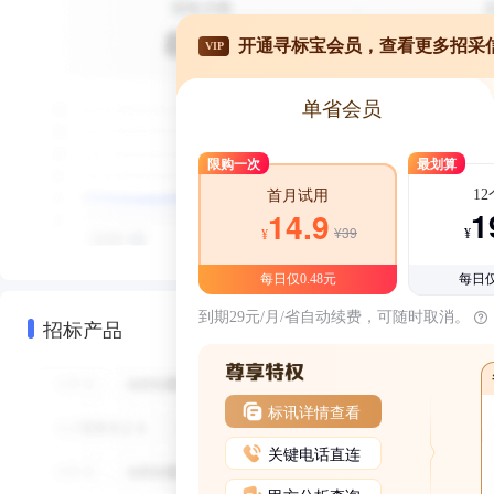
开通寻标宝会员，查看更多招采
VIP
单省会员
限购一次
最划算
1
首月试用
1
14.9
¥39
¥
¥
每日仅0.48元
每日仅
到期29元/月/省自动续费，可随时取消。
招标产品
标讯详情查看
关键电话直连