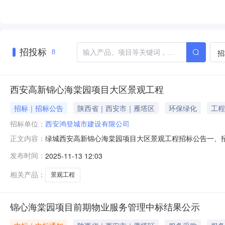
招投标
招
8
西安高新锦心海棠园项目大区景观工程
招标｜招标公告
陕西省｜西安市｜雁塔区
环保绿化
工程
招标单位：
西安鸿登城市建设有限公司
绿城西安高新锦心海棠园项目大区景观工程招标公告一、
正文内容：
段数：本次招标形式为固定总价，工程量清单报价，提供
发布时间：
2025-11-13 12:03
程、土方回填、地形整理、水电安装、水系工程、叠石工
元整，采用银行电汇的形式提交。资格审查合格并入
相关产品：
景观工程
锦心海棠园项目前期物业服务管理中标结果公示