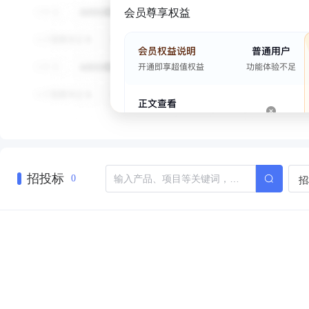
会员尊享权益
招投标
招
0