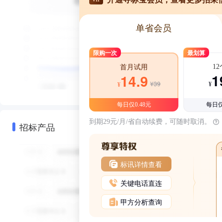
单省会员
限购一次
最划算
1
首月试用
1
14.9
¥39
¥
¥
每日仅0.48元
每日仅
到期29元/月/省自动续费，可随时取消。
招标产品
标讯详情查看
关键电话直连
甲方分析查询