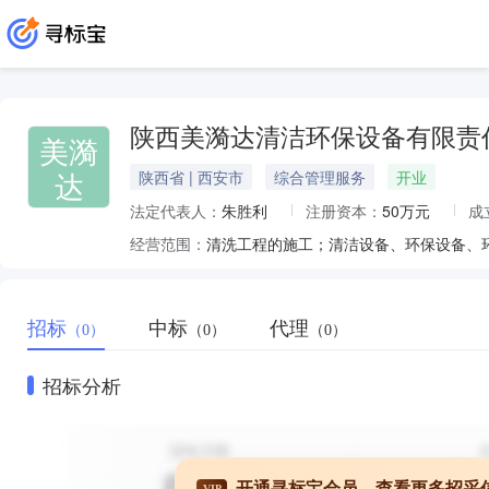
陕西美漪达清洁环保设备有限责
美漪
达
陕西省 | 西安市
综合管理服务
开业
法定代表人：
朱胜利
注册资本：
50万元
成
经营范围：
招标
中标
代理
（0）
（0）
（0）
招标分析
开通寻标宝会员，查看更多招采
VIP