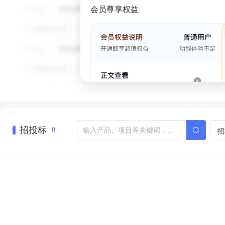
会员尊享权益
招投标
招
0