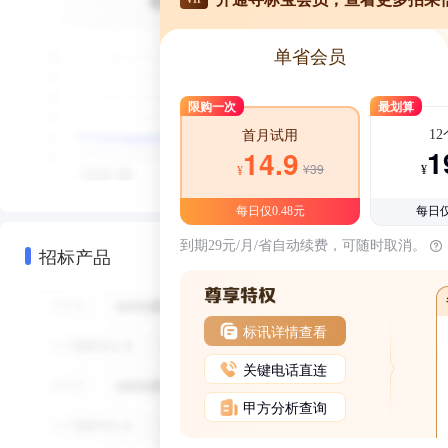
单省会员
限购一次
最划算
1
首月试用
1
14.9
¥39
¥
¥
每日仅0.48元
每日仅
到期29元/月/省自动续费，可随时取消。
招标产品
标讯详情查看
关键电话直连
甲方分析查询