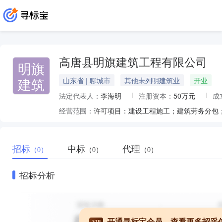
高唐县明旗建筑工程有限公司
明旗
建筑
山东省 | 聊城市
其他未列明建筑业
开业
法定代表人：
李海明
注册资本：
50万元
成
经营范围：
招标
中标
代理
（0）
（0）
（0）
招标分析
开通寻标宝会员，查看更多招采
VIP