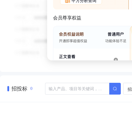
甲方分析查询
会员尊享权益
招投标
招
0