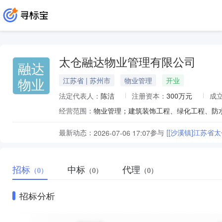
太仓融达物业管理有限公司
融达
物业
江苏省 | 苏州市
物业管理
开业
法定代表人：
陈洁
注册资本：
300万元
成
经营范围：
最新动态：
参与
[[沙溪镇]江苏
2026-07-06 17:07
招标
中标
代理
（0）
（0）
（0）
招标分析