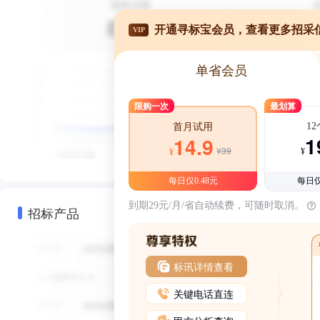
开通寻标宝会员，查看更多招采
VIP
单省会员
限购一次
最划算
1
首月试用
1
14.9
¥39
¥
¥
每日仅0.48元
每日仅
到期29元/月/省自动续费，可随时取消。
招标产品
标讯详情查看
关键电话直连