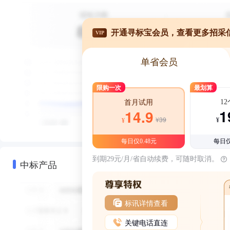
开通寻标宝会员，查看更多招采
VIP
单省会员
限购一次
最划算
1
首月试用
1
14.9
¥39
¥
¥
每日仅0.48元
每日仅
到期29元/月/省自动续费，可随时取消。
中标产品
标讯详情查看
关键电话直连