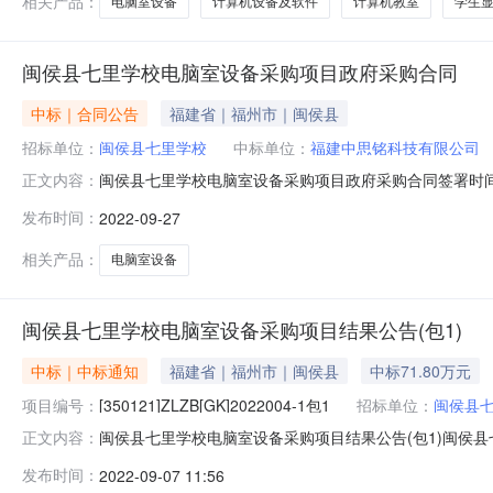
相关产品：
电脑室设备
计算机设备及软件
计算机教室
学生
闽侯县七里学校电脑室设备采购项目政府采购合同
中标｜合同公告
福建省｜福州市｜闽侯县
招标单位：
闽侯县七里学校
中标单位：
福建中思铭科技有限公司
闽侯县七里学校电脑室设备采购项目政府采购合同签署时间：2
正文内容：
民币合同期限年合同签署时间2022-09-2717:28:35
发布时间：
2022-09-27
相关产品：
电脑室设备
闽侯县七里学校电脑室设备采购项目结果公告(包1)
中标｜中标通知
福建省｜福州市｜闽侯县
中标71.80万元
项目编号：
[350121]ZLZB[GK]2022004-1包1
招标单位：
闽侯县
闽侯县七里学校电脑室设备采购项目结果公告(包1)闽侯县七里学
正文内容：
[350121]ZLZB[GK]2022004二、项目名称：闽侯
发布时间：
2022-09-07 11:56
元）福建中思铭科技有限公司福建省福州市鼓楼区鼓东街道五四路1