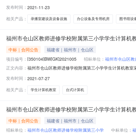
二实验小学录播室建设及设备设施采购项目、教师办公设备
发布时间：
2021-11-23
专用仪器采购单位罗源县第二实验小学行政区域福州市公告时间
民币）联系人及联系方
相关产品：
录播室建设及设备设施
办公设备及专用机房
图书馆设
福州市仓山区教师进修学校附属第三小学学生计算机
中标｜合同公告
福建省｜福州市｜仓山区
项目编号：
[350104]BW[GK]2021005
招标单位：
福州市仓山区教
福州市仓山区教师进修学校附属第三小学学生计算机教室
正文内容：
2、签订合同时，采购人与中标人应结合招标文件第五章
发布时间：
2021-07-27
通过友好协商进行约定。甲方：福州市仓山区教师进修学校附属
属第三小学学生计算机教室采购
相关产品：
学生计算机教室
台式计算机
福州市仓山区教师进修学校附属第三小学学生计算机
中标｜合同公告
福建省｜福州市｜仓山区
招标单位：
福州市仓山区教师进修学校附属第三小学
中标单位：