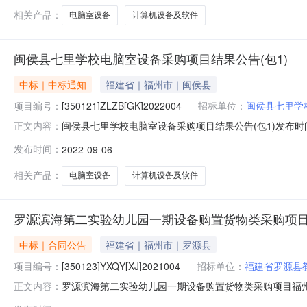
相关产品：
电脑室设备
计算机设备及软件
闽侯县七里学校电脑室设备采购项目结果公告(包1)
中标｜中标通知
福建省｜福州市｜闽侯县
项目编号：
[350121]ZLZB[GK]2022004
招标单位：
闽侯县七里学
闽侯县七里学校电脑室设备采购项目结果公告(包1)发布时间：202
正文内容：
号：[350121]ZLZB[GK]2022004二、项目名称：
发布时间：
2022-09-06
位：元）福建中思铭科技有限公司福建省福州市鼓楼区鼓东街道五
相关产品：
电脑室设备
计算机设备及软件
罗源滨海第二实验幼儿园一期设备购置货物类采购项
中标｜合同公告
福建省｜福州市｜罗源县
项目编号：
[350123]YXQY[XJ]2021004
招标单位：
福建省罗源县
罗源滨海第二实验幼儿园一期设备购置货物类采购项目福
正文内容：
时，采购人与中标人应结合招标文件第五章规定填列相应