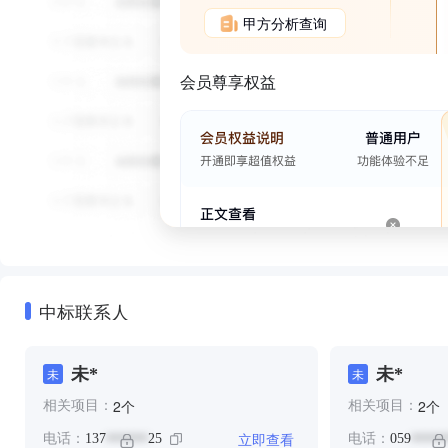
甲方分析查询
会员尊享权益
中标联系人
未*
未*
未
未
个
个
2
2
相关项目：
相关项目：
立即查看
电话：
137
25
电话：
059
******
*****