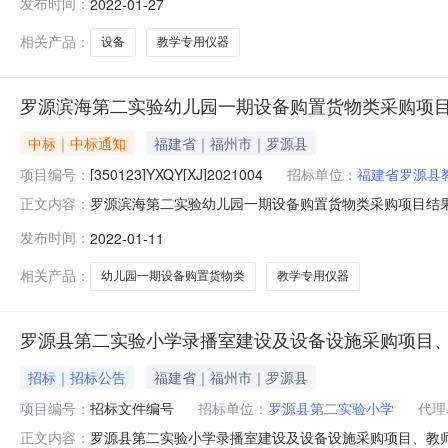
发布时间：
2022-01-27
进行约定。甲方：福建省罗源县教育局乙方：福建中思铭科技有限
（以下简称：“本项目”）的
相关产品：
设备
教学专用仪器
罗源滨海第二实验幼儿园一期设备购置货物类采购项目结
中标｜中标通知
福建省｜福州市｜罗源县
项目编号：
[350123]YXQY[XJ]2021004
招标单位：
福建省罗源县
罗源滨海第二实验幼儿园一期设备购置货物类采购项目结果公告(
正文内容：
项目编号：[350123]YXQY[XJ]2021004二、项目
发布时间：
2022-01-11
中标（成交）金额（单位：元）福建中思铭科技有限公司福建省
相关产品：
幼儿园一期设备购置货物类
教学专用仪器
罗源县第二实验小学录播室建设及设备设施采购项目
招标｜招标公告
福建省｜福州市｜罗源县
项目编号：
招标文件编号
招标单位：
罗源县第二实验小学
代理
罗源县第二实验小学录播室建设及设备设施采购项目、教
正文内容：