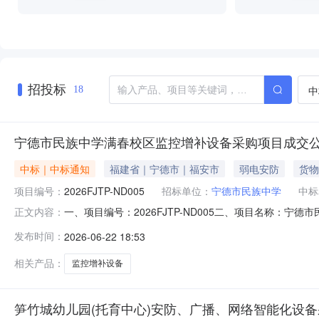
招投标
中
18
宁德市民族中学满春校区监控增补设备采购项目成交
中标｜中标通知
福建省｜宁德市｜福安市
弱电安防
货物
项目编号：
2026FJTP-ND005
招标单位：
宁德市民族中学
中标
一、项目编号：2026FJTP-ND005二、项目名称
正文内容：
应商地址：福建省福州市鼓楼区鼓东街道五四路128-1号中
发布时间：
2026-06-22 18:53
数量成交单价（元）成交总价（元）1福建汇智路安科技工程有
相关产品：
监控增补设备
笋竹城幼儿园(托育中心)安防、广播、网络智能化设