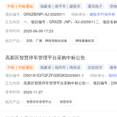
中标｜中标通知
福建省｜南平市｜建瓯市
通讯电子
货物
项目编号：
GRXZB(NP)-XJ-2025011
招标单位：
建瓯市竹海学校
一、项目编号：GRXZB（NP）-XJ-2025011二
正文内容：
限公司供应商地址：福建省福州市鼓楼区鼓东街道五四路128
发布时间：
2025-06-09 17:23
物品牌货物型号货物数量货物总价(元)1福建中思铭科技有限
相关产品：
安防、广播、网络智能化设备
网络摄像机筒
高新区智慧停车管理平台采购中标公告
中标｜中标通知
福建省｜福州市｜闽侯县
信息技术
服务
项目编号：
[350191]QTQFZFGS[GK]2023001-1
招标单位：
福州
高新区智慧停车管理平台采购中标公告一、项目编号：[350191]Q
正文内容：
车管理平台采购三、中标（成交）信息供应商名称：福建中思
发布时间：
2023-11-27
金额：39.0898000（万元）四、主要标的信息序号供
相关产品：
智慧停车管理平台
智慧停车