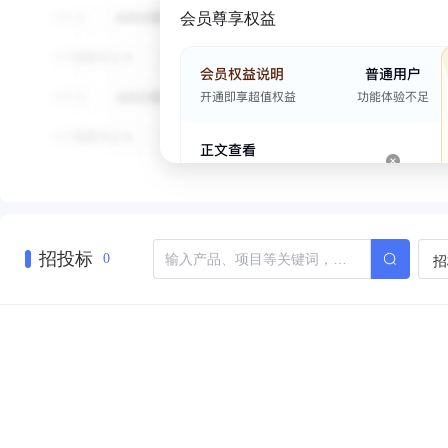
会员尊享权益
招投标
招
0