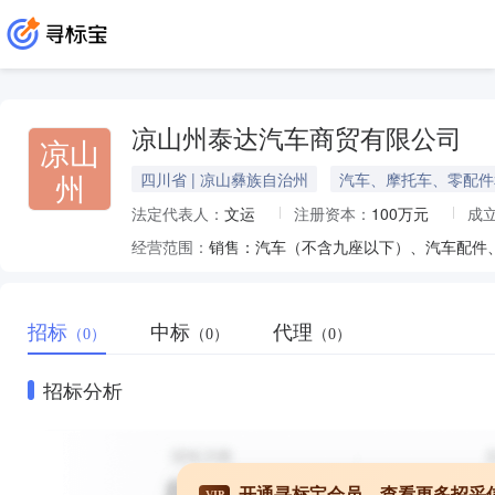
凉山州泰达汽车商贸有限公司
凉山
州
四川省 | 凉山彝族自治州
汽车、摩托车、零配件
法定代表人：
文运
注册资本：
100万元
成
经营范围：
销售：汽车（不含九座以下）、汽车配件
招标
中标
代理
（0）
（0）
（0）
招标分析
开通寻标宝会员，查看更多招采
VIP