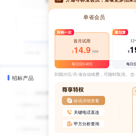
单省会员
限购一次
最划算
1
首月试用
1
14.9
¥39
¥
¥
每日仅0.48元
每日仅
到期29元/月/省自动续费，可随时取消。
招标产品
标讯详情查看
关键电话直连
甲方分析查询