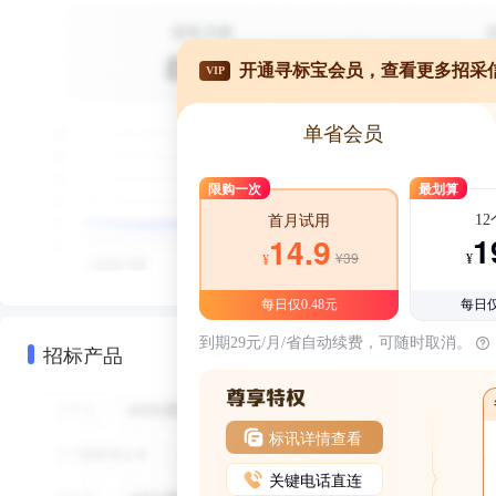
开通寻标宝会员，查看更多招采
VIP
单省会员
限购一次
最划算
1
首月试用
1
14.9
¥39
¥
¥
每日仅0.48元
每日仅
到期29元/月/省自动续费，可随时取消。
招标产品
标讯详情查看
关键电话直连