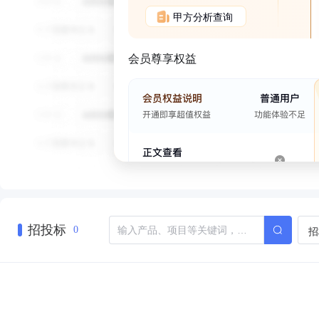
甲方分析查询
会员尊享权益
招投标
招
0