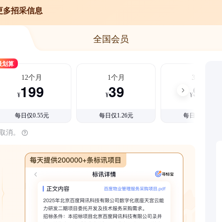
更多招采信息
全国会员
最划算
12个月
1个月
3个月
199
39
99
¥
¥
¥
每日仅0.55元
每日仅1.26元
每日仅1.08元
时取消。