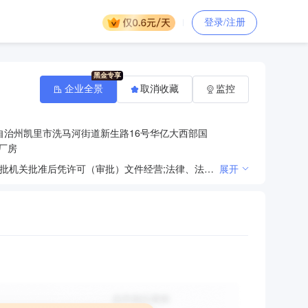
登录/注册
企业全景
取消收藏
监控
自治州凯里市洗马河街道新生路16号华亿大西部国
号厂房
法律、法规、国务院决定规定禁止的不得经营；法律、法规、国务院决定规定应当许可（审批）的，经审批机关批准后凭许可（审批）文件经营;法律、法规、国务院决定规定无需许可（审批）的，市场主体自主选择经营。（国内快递业务（除邮政专营业务在外），普通货物运输，物流咨询服务）
展开