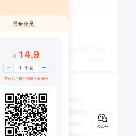
黑金会员
14.9
¥
支付后可进行选择生效省份
公众号