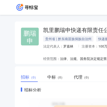
凯里鹏瑞申快递有限责任
鹏瑞
申
贵州省 | 黔东南苗族侗族自治州
快递
法定代表人：
罗嘉林
注册资本：
100
经营范围：
招标
中标
代理
（0）
（0）
（0）
招标分析