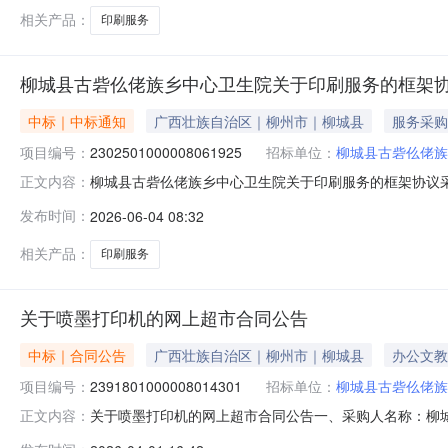
相关产品：
印刷服务
柳城县古砦仫佬族乡中心卫生院关于印刷服务的框架
中标｜中标通知
广西壮族自治区｜柳州市｜柳城县
服务采购
项目编号：
2302501000008061925
招标单位：
柳城县古砦仫佬族
柳城县古砦仫佬族乡中心卫生院关于印刷服务的框架协议采购项
正文内容：
采购已经结束，现将采购结果公示如下：一、项目信息项目名称
发布时间：
2026-06-04 08:32
联系人:韦桂香项目联系电话:/采购计划信息：序号采购计划文号信息采购
相关产品：
印刷服务
关于喷墨打印机的网上超市合同公告
中标｜合同公告
广西壮族自治区｜柳州市｜柳城县
办公文教
项目编号：
2391801000008014301
招标单位：
柳城县古砦仫佬族
关于喷墨打印机的网上超市合同公告一、采购人名称：柳
正文内容：
卫生院网上超市项目四、采购项目编号：2391801000008