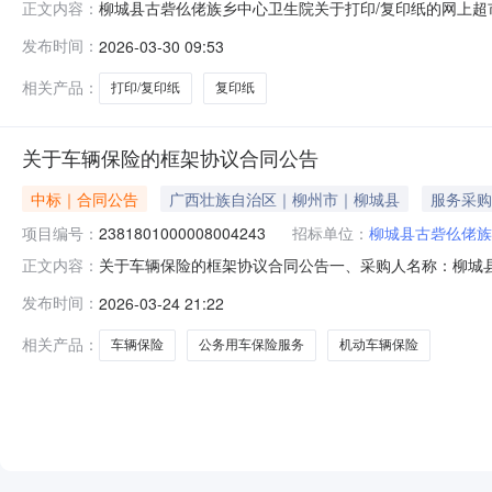
柳城县古砦仫佬族乡中心卫生院关于打印/复印纸的网上超
正文内容：
号:2331801000008012775）采购已经结束
发布时间：
2026-03-30 09:53
号:2331801000008012775项目联系人:韦桂香项目联
相关产品：
打印/复印纸
复印纸
关于车辆保险的框架协议合同公告
中标｜合同公告
广西壮族自治区｜柳州市｜柳城县
服务采购
项目编号：
2381801000008004243
招标单位：
柳城县古砦仫佬族
关于车辆保险的框架协议合同公告一、采购人名称：柳城
正文内容：
族乡中心卫生院框架协议项目四、采购项目编号：238180100
发布时间：
2026-03-24 21:22
北部湾财产保险股份有限公司柳州分公司2025-2026年度柳
相关产品：
车辆保险
公务用车保险服务
机动车辆保险