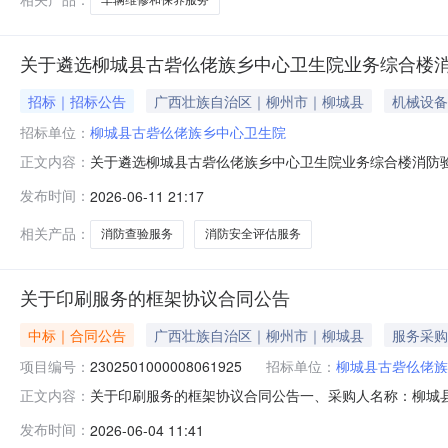
关于遴选柳城县古砦仫佬族乡中心卫生院业务综合楼
招标｜招标公告
广西壮族自治区｜柳州市｜柳城县
机械设备
招标单位：
柳城县古砦仫佬族乡中心卫生院
关于遴选柳城县古砦仫佬族乡中心卫生院业务综合楼消防
正文内容：
称:柳城县古砦仫佬族乡中心卫生院业务综合楼地址:广西壮族自
发布时间：
2026-06-11 21:17
建筑层数:地上:5层，地下:0层三、遴选内容1.对柳
国家及地方现行消防
相关产品：
消防查验服务
消防安全评估服务
关于印刷服务的框架协议合同公告
中标｜合同公告
广西壮族自治区｜柳州市｜柳城县
服务采购
项目编号：
2302501000008061925
招标单位：
柳城县古砦仫佬族
关于印刷服务的框架协议合同公告一、采购人名称：柳城
正文内容：
议项目四、采购项目编号：2302501000008061925五
发布时间：
2026-06-04 11:41
1.003806.53806.5服务要求或标的基本概况：七