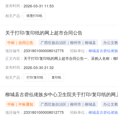
号:2391801000008014301）采购已经结束
发布时间：
2026-03-31 11:53
号:2391801000008014301项目联系人:韦桂香项目联
目
相关产品：
喷墨打印机
关于打印/复印纸的网上超市合同公告
中标｜合同公告
广西壮族自治区｜柳州市｜柳城县
办公文教
项目编号：
2331801000008012775
招标单位：
柳城县古砦仫佬族
关于打印/复印纸的网上超市合同公告一、采购人名称：
正文内容：
中心卫生院网上超市项目四、采购项目编号：23318010000
发布时间：
2026-03-30 21:32
星际战舰80gA480克A4复印纸（8包/件）晨鸣/CHENM
相关产品：
打印/复印纸
复印纸
柳城县古砦仫佬族乡中心卫生院关于打印/复印纸的网
中标｜中标通知
广西壮族自治区｜柳州市｜柳城县
办公文教
项目编号：
2331801000008012775
招标单位：
柳城县古砦仫佬族