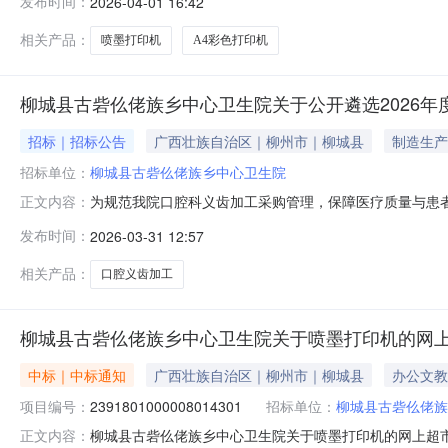
发布时间：
2026-04-01 16:42
L4269喷墨打印机爱普生/EpsonL4269台2.001
相关产品：
喷墨打印机
A4彩色打印机
柳城县古砦仫佬族乡中心卫生院关于公开遴选2026
招标｜招标公告
广西壮族自治区｜柳州市｜柳城县
制造生产
招标单位：
柳城县古砦仫佬族乡中心卫生院
为规范我院口腔科义齿加工采购管理，保障医疗质量与患
正文内容：
一、遴选项目概况1.项目名称：柳城县古砦仫佬族乡中心
发布时间：
2026-03-31 12:57
术支持服务。固定义齿：烤瓷冠、全瓷冠、嵌体、贴面、
器、矫治器附件等3.服务期限：1年（自合同签订
相关产品：
口腔义齿加工
柳城县古砦仫佬族乡中心卫生院关于喷墨打印机的网
中标｜中标通知
广西壮族自治区｜柳州市｜柳城县
办公文教
项目编号：
2391801000008014301
招标单位：
柳城县古砦仫佬族
柳城县古砦仫佬族乡中心卫生院关于喷墨打印机的网上超
正文内容：