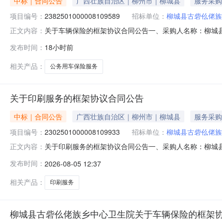
中标｜合同公告
广西壮族自治区｜柳州市｜柳城县
服务采购
项目编号：
2382501000008109589
招标单位：
柳城县古砦仫佬族
关于车辆保险的框架协议合同公告一、采购人名称：柳城
正文内容：
族乡中心卫生院框架协议项目四、采购项目编号：238250100
发布时间：
18小时前
(元)1北部湾财产保险股份有限公司柳州分公司2025-2026
相关产品：
公务用车保险服务
关于印刷服务的框架协议合同公告
中标｜合同公告
广西壮族自治区｜柳州市｜柳城县
服务采购
项目编号：
2302501000008109933
招标单位：
柳城县古砦仫佬族
关于印刷服务的框架协议合同公告一、采购人名称：柳城
正文内容：
议项目四、采购项目编号：2302501000008109933五
发布时间：
2026-08-05 12:37
1.0042504250服务要求或标的基本概况：七、其它事
相关产品：
印刷服务
柳城县古砦仫佬族乡中心卫生院关于车辆保险的框架