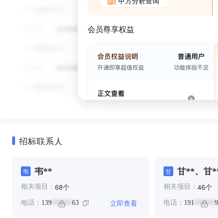
甲方分析查询
会员尊享权益
招标联系人
韦**
甘**、甘*
韦
甘
个
个
68
46
相关项目：
相关项目：
立即查看
电话：
139
63
电话：
191
9
******
******