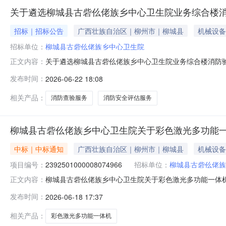
关于遴选柳城县古砦仫佬族乡中心卫生院业务综合楼
招标｜招标公告
广西壮族自治区｜柳州市｜柳城县
机械设备
招标单位：
柳城县古砦仫佬族乡中心卫生院
关于遴选柳城县古砦仫佬族乡中心卫生院业务综合楼消防验
正文内容：
服务机构公告》，因报名截止时间内递交有效报价材料单
发布时间：
2026-06-22 18:08
一、项目名称柳城县古砦仫佬族乡中心卫生院业务综合楼消
柳城县柳城县古砦仫佬族乡中心卫生院内建筑
相关产品：
消防查验服务
消防安全评估服务
柳城县古砦仫佬族乡中心卫生院关于彩色激光多功能
中标｜中标通知
广西壮族自治区｜柳州市｜柳城县
机械设备
项目编号：
2392501000008074966
招标单位：
柳城县古砦仫佬族
柳城县古砦仫佬族乡中心卫生院关于彩色激光多功能一体
正文内容：
号:2392501000008074966）采购已经结束
发布时间：
2026-06-18 17:37
项目项目编号:2392501000008074966项目联系人:韦
相关产品：
彩色激光多功能一体机