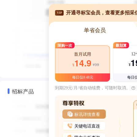
开通寻标宝会员，查看更多招采
VIP
单省会员
限购一次
最划算
1
首月试用
1
14.9
¥39
¥
¥
每日仅0.48元
每日仅
到期29元/月/省自动续费，可随时取消。
招标产品
标讯详情查看
关键电话直连