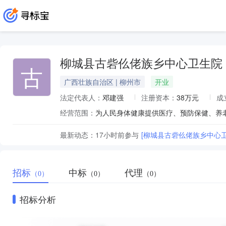
柳城县古砦仫佬族乡中心卫生院
古
广西壮族自治区 | 柳州市
开业
法定代表人：
邓建强
注册资本：
38万元
成
经营范围：
最新动态：
17小时前
参与
[柳城县古砦仫佬族乡中心
招标
中标
代理
（0）
（0）
（0）
招标分析