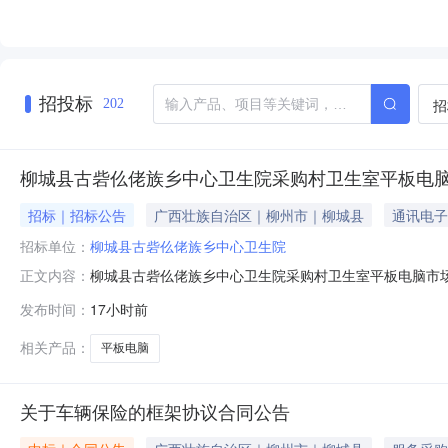
招投标
招
202
柳城县古砦仫佬族乡中心卫生院采购村卫生室平板电
招标｜招标公告
广西壮族自治区｜柳州市｜柳城县
通讯电子
招标单位：
柳城县古砦仫佬族乡中心卫生院
柳城县古砦仫佬族乡中心卫生院采购村卫生室平板电脑市
正文内容：
前来参与推介；有关事项公布如下：一、项目名称名称采购数量主
发布时间：
17小时前
手写触控；4、Type-C接口,MicroSD卡槽（最大2TB
相关产品：
平板电脑
关于车辆保险的框架协议合同公告