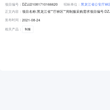
项目编号：
DZJJ21081710166620
招标单位：
黑龙江省公安厅林
项目名称:黑龙江省**厅林区**局制服采购需求项目编号:DZJJ
正文内容：
2200:00:00项目预算(元)：910452.00联系人
发布时间：
2021-08-24
作日内签署合同售后服务要求售后服务网点：无具体要求免
相关产品：
制服