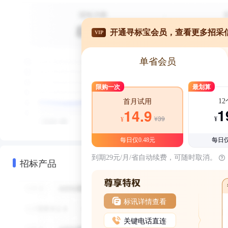
开通寻标宝会员，查看更多招采
VIP
单省会员
限购一次
最划算
1
首月试用
1
14.9
¥39
¥
¥
每日仅0.48元
每日仅
到期29元/月/省自动续费，可随时取消。
招标产品
标讯详情查看
关键电话直连