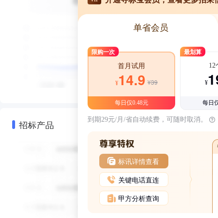
单省会员
限购一次
最划算
1
首月试用
1
14.9
¥39
¥
¥
每日仅0.48元
每日仅
到期29元/月/省自动续费，可随时取消。
招标产品
标讯详情查看
关键电话直连
甲方分析查询