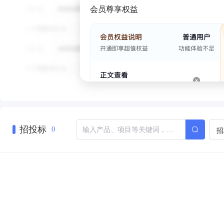
会员尊享权益
招投标
招
0