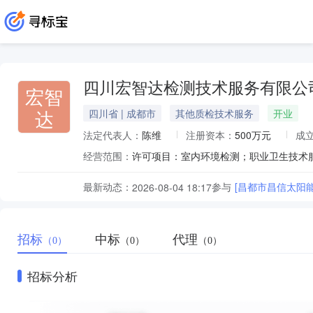
四川宏智达检测技术服务有限公
宏智
达
四川省 | 成都市
其他质检技术服务
开业
法定代表人：
陈维
注册资本：
500万元
成
经营范围：
最新动态：
参与
[昌都市昌信太阳
2026-08-04 18:17
招标
中标
代理
（0）
（0）
（0）
招标分析