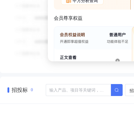
甲方分析查询
会员尊享权益
招投标
招
0