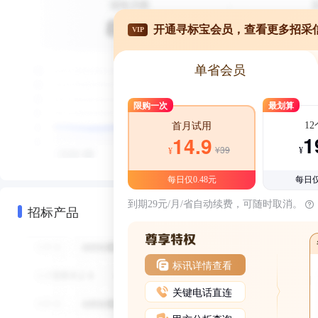
开通寻标宝会员，查看更多招采
VIP
单省会员
限购一次
最划算
1
首月试用
1
14.9
¥39
¥
¥
每日仅0.48元
每日仅
到期29元/月/省自动续费，可随时取消。
招标产品
标讯详情查看
关键电话直连