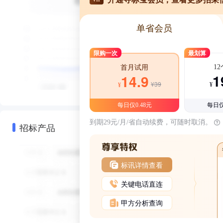
单省会员
限购一次
最划算
1
首月试用
1
14.9
¥39
¥
¥
每日仅0.48元
每日仅
到期29元/月/省自动续费，可随时取消。
招标产品
标讯详情查看
关键电话直连
甲方分析查询