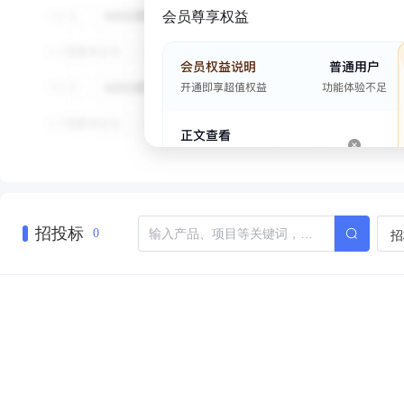
会员尊享权益
招投标
招
0