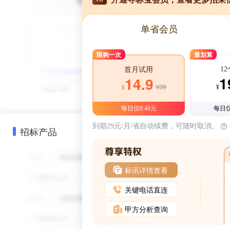
单省会员
限购一次
最划算
1
首月试用
1
14.9
¥39
¥
¥
每日仅0.48元
每日仅
到期29元/月/省自动续费，可随时取消。
招标产品
标讯详情查看
关键电话直连
甲方分析查询