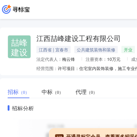
江西喆峰建设工程有限公司
喆峰
建设
江西省 | 宜春市
公共建筑装饰和装修
开业
法定代表人：
梅云锋
注册资本：
10万元
成
经营范围：
招标
中标
代理
（0）
（0）
（0）
招标分析
开通寻标宝会员，查看更多招采
VIP