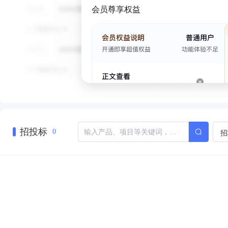
会员尊享权益
招投标
招
0