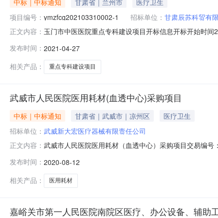
中标｜中标通知
甘肃省｜兰州市
医疗卫生
项目编号：
ymzfcg202103310002-1
招标单位：
甘肃辰苏科贸有
玉门市中医医院重点专科建设项目开标信息开标开始时间2021-04-2
正文内容：
2021-04-2617:30:00评标场地玉门市.玉门三号评标室
发布时间：
2021-04-27
旭医疗科技有限公司ymzfcg202103310002-1785000.
相关产品：
重点专科建设项目
武威市人民医院医用耗材(血透中心)采购项目
中标｜中标通知
甘肃省｜武威市｜凉州区
医疗卫生
招标单位：
武威新大宏医疗器械有限责任公司
武威市人民医院医用耗材（血透中心）采购项目交易编号：D01-1262
正文内容：
08-1112:00:00开标场地：2楼（政府采购）第三开标厅评标
发布时间：
2020-08-12
投标人明细序号投标人名称标段编号投标金额（万元）1武威新
相关产品：
医用耗材
嘉峪关市第一人民医院南院区医疗、办公设备、辅助工