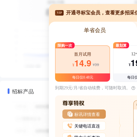
开通寻标宝会员，查看更多招采
VIP
单省会员
限购一次
最划算
1
首月试用
1
14.9
¥39
¥
¥
每日仅0.48元
每日仅
到期29元/月/省自动续费，可随时取消。
招标产品
标讯详情查看
关键电话直连