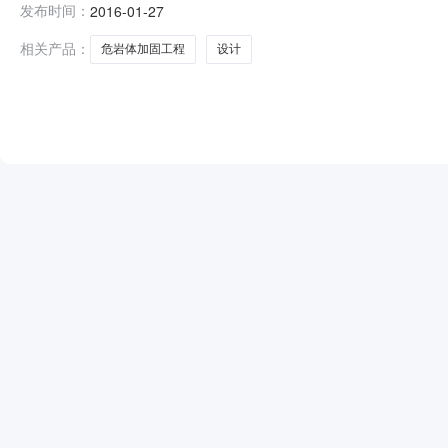
发布时间：
2016-01-27
图设计。本次采购内容分为1个合同包，投标人对所投包的
合格投标人的资格条件1．符
相关产品：
危岩体加固工程
设计