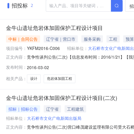
招投标
招
2
金牛山遗址危岩体加固保护工程设计项目
中标｜合同公告
辽宁省｜营口市
服务采购
工程
预算
项目编号：
YKFM2016-C006
招标单位：
大石桥市文化广电新闻出
竞争性谈判公告(二次)【信息发布时间：2016/1/2
正文内容：
危岩体加固保护工程设计项目（ykfm2016-c006）
发布时间：
2016-03-02
设计范围为遗址区内本体及其所依附的崖体，设计阶段为方
点：大石桥市3.
相关产品：
设计
危岩体加固工程
金牛山遗址危岩体加固保护工程设计项目(二次)
招标｜招标公告
辽宁省
工程建筑
招标单位：
大石桥市文化广电新闻出版局
竞争性谈判公告(二次)营口峰茂建设监理有限公司受大石桥
正文内容：
购，现欢迎国内合格的投标人参加本次政府采购活动。一、