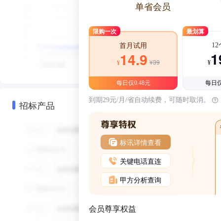
单省会员
限购一次
最划算
1
首月试用
1
14.9
¥39
¥
¥
每日仅0.48元
每日仅
到期29元/月/省自动续费，可随时取消。
招标产品
标讯详情查看
关键电话直连
甲方分析查询
会员尊享权益