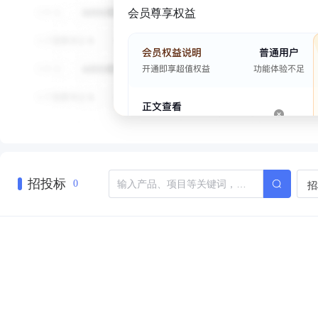
会员尊享权益
招投标
招
0