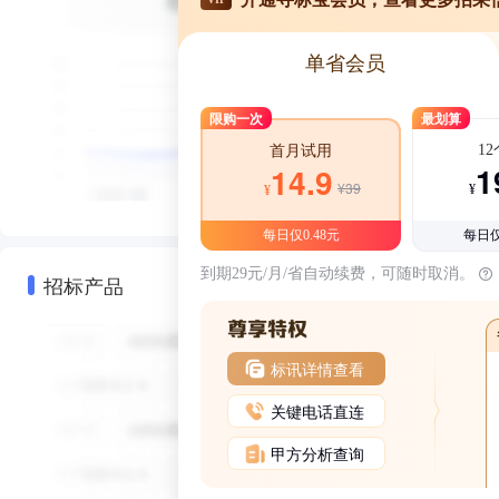
单省会员
限购一次
最划算
1
首月试用
1
14.9
¥39
¥
¥
每日仅0.48元
每日仅
到期29元/月/省自动续费，可随时取消。
招标产品
标讯详情查看
关键电话直连
甲方分析查询