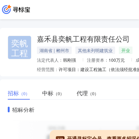
嘉禾县奕帆工程有限责任公司
奕帆
工程
湖南省 | 郴州市
其他未列明建筑业
开业
法定代表人：
韩刚强
注册资本：
100万元
经营范围：
招标
中标
代理
（0）
（0）
（0）
招标分析
开通寻标宝会员，查看更多招采
VIP