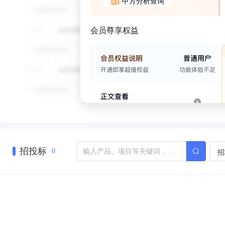
甲方分析查询
会员尊享权益
招投标
招
0