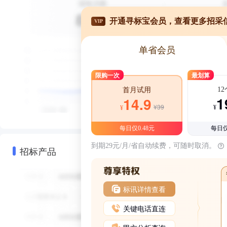
开通寻标宝会员，查看更多招采
VIP
单省会员
限购一次
最划算
1
首月试用
1
14.9
¥39
¥
¥
每日仅0.48元
每日仅
到期29元/月/省自动续费，可随时取消。
招标产品
标讯详情查看
关键电话直连