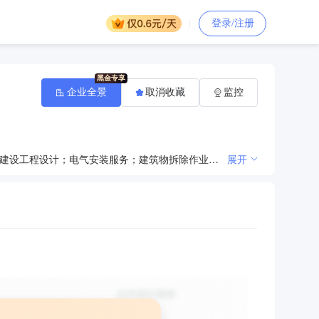
登录/注册
企业全景
取消收藏
监控
许可项目：建设工程施工；施工专业作业；建筑劳务分包；河道疏浚施工专业作业；住宅室内装饰装修；建设工程设计；电气安装服务；建筑物拆除作业（爆破作业除外）；公路管理与养护；发电业务、输电业务、供（配）电业务；劳务派遣服务。（依法须经批准的项目，经相关部门批准后方可开展经营活动，具体经营项目以相关部门批准文件或许可证件为准）一般项目：土石方工程施工；园林绿化工程施工；承接总公司工程建设业务；对外承包工程；金属门窗工程施工；体育场地设施工程施工；劳务服务（不含劳务派遣）；土地整治服务；水资源管理；水污染治理；建筑工程机械与设备租赁；机械设备租赁；租赁服务（不含许可类租赁服务）；信息咨询服务（不含许可类信息咨询服务）；装卸搬运；太阳能发电技术服务；电气设备修理；建筑材料销售；机械设备销售；机械电气设备销售；电线、电缆经营；五金产品批发；太阳能热发电产品销售；安防设备销售。（除依法须经批准的项目外，凭营业执照依法自主开展经营活动）
展开