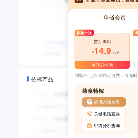
单省会员
限购一次
首月试用
14.9
¥39
¥
每日仅0.48元
到期29元/月/省自动续费，可随
招标产品
标讯详情查看
关键电话直连
甲方分析查询