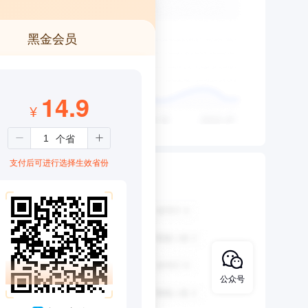
黑金会员
14.9
¥
支付后可进行选择生效省份
公众号