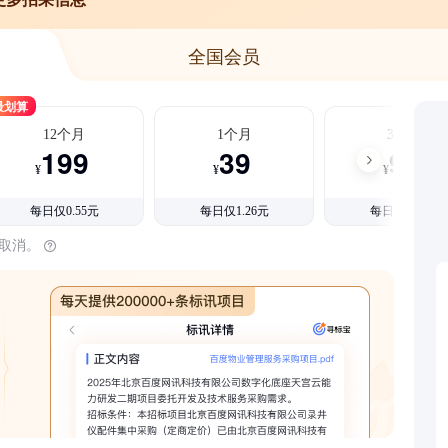
全国会员
最划算
12个月
1个月
3个月
199
39
99
¥
¥
¥
每日仅0.55元
每日仅1.26元
每日仅1.08元
时取消。