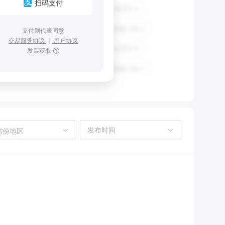
扫码支付
支付则代表同意
交易服务协议
｜
用户协议
发票获取
省份地区