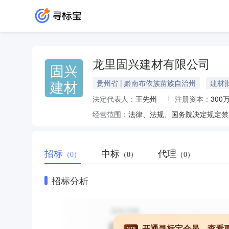
龙里固兴建材有限公司
固兴
建材
贵州省 | 黔南布依族苗族自治州
建材
法定代表人：
王先州
注册资本：
300
经营范围：
招标
中标
代理
（0）
（0）
（0）
招标分析
开通寻标宝会员，查看
VIP