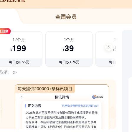
全国会员
最划算
12个月
1个月
3个月
199
39
99
¥
¥
¥
每日仅0.55元
每日仅1.26元
每日仅1.08元
时取消。