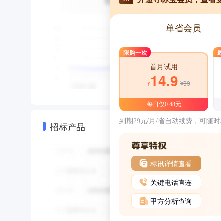
单省会员
限购一次
首月试用
14.9
¥39
¥
每日仅0.48元
到期29元/月/省自动续费，可随
招标产品
标讯详情查看
关键电话直连
甲方分析查询