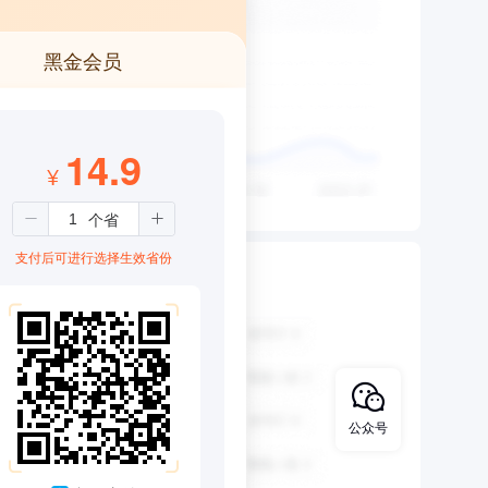
黑金会员
14.9
¥
支付后可进行选择生效省份
公众号