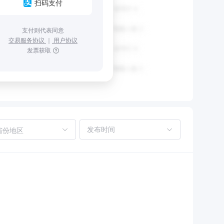
扫码支付
支付则代表同意
交易服务协议
｜
用户协议
发票获取
省份地区