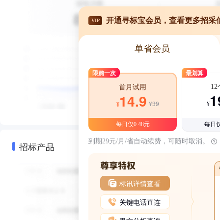
开通寻标宝会员，查看更多招采
VIP
单省会员
限购一次
最划算
1
首月试用
1
14.9
¥39
¥
¥
每日仅0.48元
每日仅
到期29元/月/省自动续费，可随时取消。
招标产品
标讯详情查看
关键电话直连