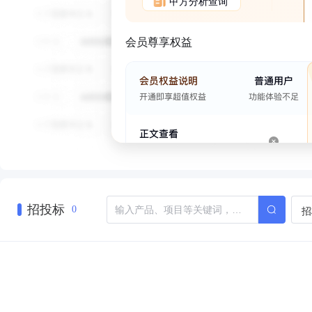
甲方分析查询
会员尊享权益
招投标
招
0