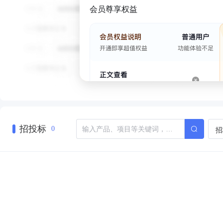
会员尊享权益
招投标
招
0