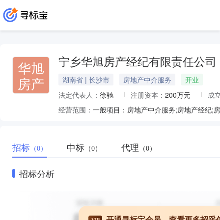
宁乡华旭房产经纪有限责任公司
华旭
房产
湖南省 | 长沙市
房地产中介服务
开业
法定代表人：
徐驰
注册资本：
200万元
成
经营范围：
招标
中标
代理
（0）
（0）
（0）
招标分析
开通寻标宝会员，查看更多招采
VIP