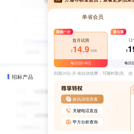
单省会员
限购一次
最划算
1
首月试用
1
14.9
¥39
¥
¥
每日仅0.48元
每日仅
到期29元/月/省自动续费，可随时取消。
招标产品
标讯详情查看
关键电话直连
甲方分析查询