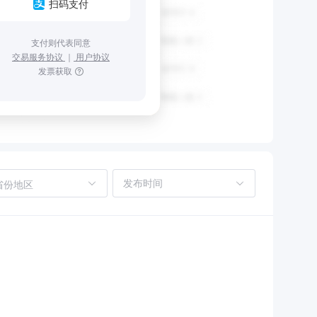
扫码支付
支付则代表同意
交易服务协议
｜
用户协议
发票获取
省份地区