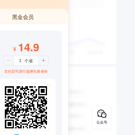
黑金会员
14.9
¥
支付后可进行选择生效省份
公众号