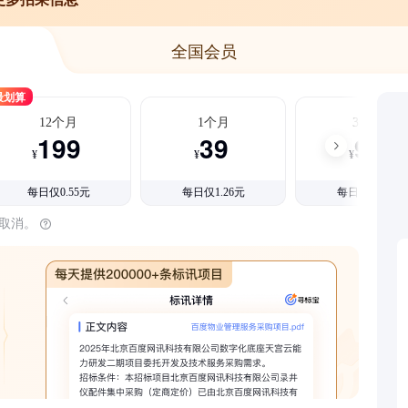
全国会员
最划算
12个月
1个月
3个月
199
39
99
¥
¥
¥
每日仅0.55元
每日仅1.26元
每日仅1.08元
时取消。