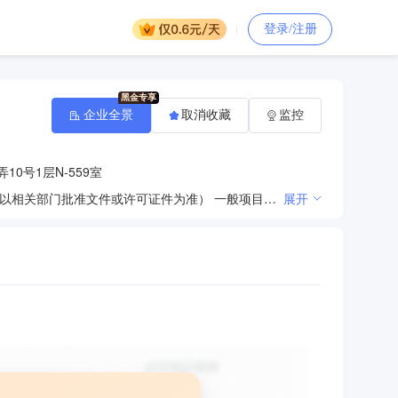
登录/注册
企业全景
取消收藏
监控
10号1层N-559室
许可项目：建设工程施工。（依法须经批准的项目，经相关部门批准后方可开展经营活动，具体经营项目以相关部门批准文件或许可证件为准） 一般项目：金属材料、金属制品、机电设备、建筑材料、办公设备、汽车零配件、五金产品、摩托车及零部件的销售。（除依法须经批准的项目外，凭营业执照依法自主开展经营活动）
展开