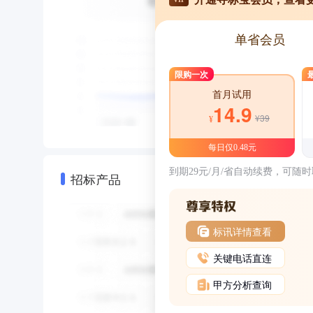
单省会员
限购一次
首月试用
14.9
¥39
¥
每日仅0.48元
到期29元/月/省自动续费，可随
招标产品
标讯详情查看
关键电话直连
甲方分析查询